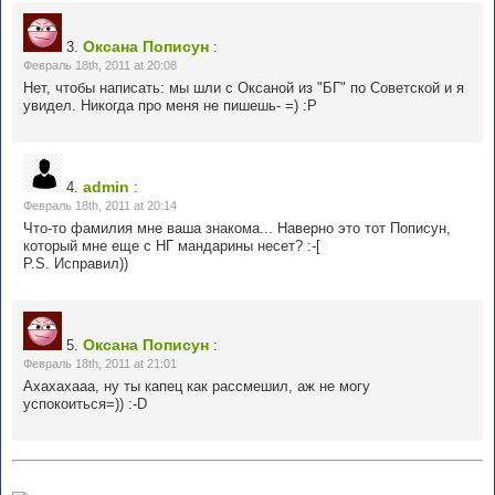
Оксана Пописун
3.
:
Февраль 18th, 2011 at 20:08
Нет, чтобы написать: мы шли с Оксаной из "БГ" по Советской и я
увидел. Никогда про меня не пишешь- =) :P
admin
4.
:
Февраль 18th, 2011 at 20:14
Что-то фамилия мне ваша знакома... Наверно это тот Пописун,
который мне еще с НГ мандарины несет? :-[
P.S. Исправил))
Оксана Пописун
5.
:
Февраль 18th, 2011 at 21:01
Ахахахааа, ну ты капец как рассмешил, аж не могу
успокоиться=)) :-D