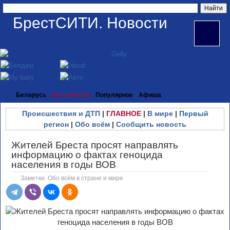
БрестСИТИ. Новости
Беларусь
Все новости
Популярное
Афиша
Происшествия и ДТП
|
ГЛАВНОЕ
|
В мире
|
Первый
регион
|
Обо всём
|
Сообщить новость
Жителей Бреста просят направлять
информацию о фактах геноцида
населения в годы ВОВ
Заметки. Обо всём в стране и мире