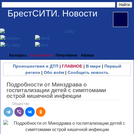
БрестСИТИ. Новости
Беларусь
Все новости
Популярное
Афиша
Происшествия и ДТП
|
ГЛАВНОЕ
|
В мире
|
Первый
регион
|
Обо всём
|
Сообщить новость
Подробности от Минздрава о
госпитализации детей с симптомами
острой кишечной инфекции
Общество