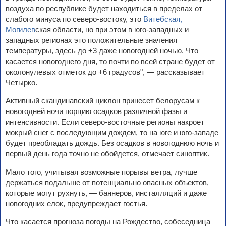
воздуха по республике будет находиться в пределах от
слабого минуса по северо-востоку, это
Витебская,
Могилев
ская области, но при этом в юго-западных и
западных регионах это положительные значения
температуры, здесь до +3 даже новогодней ночью. Что
касается новогоднего дня, то почти по всей стране будет от
околонулевых отметок до +6 градусов", ― рассказывает
Четырко.
Активный скандинавский циклон принесет белорусам к
новогодней ночи порцию осадков различной фазы и
интенсивности. Если северо-восточные регионы накроет
мокрый снег с последующим дождем, то на юге и юго-западе
будет преобладать дождь. Без осадков в новогоднюю ночь и
первый день года точно не обойдется, отмечает синоптик.
Мало того, учитывая возможные порывы ветра, лучше
держаться подальше от потенциально опасных объектов,
которые могут рухнуть, ― баннеров, инсталляций и даже
новогодних елок, предупреждает гостья.
Что касается прогноза погоды на Рождество, собеседница