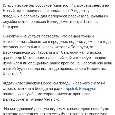
Классическое белорусское "каля наля" с мокрым снегом на
Новый год и грядущее похолодание к Рождеству ― о
погодных сюрпризах для белорусов рассказала начальник
службы метеопрогнозов Белгидрометцентра Татьяна
Четырко.
Синоптики не устают повторять, что самый точный
метеопрогноз сбывается в пределах недели. До Нового года
осталось всего 4 дня, и всех жителей Беларуси, от
Верхнедвинска до Наровли и от Свислочи на польской
границе до Мстиславля на российской интересует вопрос ―
изменился ли обещанные ранее прогноз на Новогоднюю ночь
и какой будет погода вплоть до православного Рождества
Христова?
Ждать классической морозной погоды и свежего снега не
стоит, отметила в беседе на радио
Sputnik Беларусь
начальник службы метеорологических прогнозов
Белгидромета Татьяна Четырко.
"На сегодняшний день мы видим, что новогодняя ночь будет
в тренде последних лет, то есть будет тепло, температура