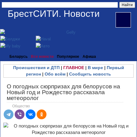
БрестСИТИ. Новости
Беларусь
Все новости
Популярное
Афиша
Происшествия и ДТП
|
ГЛАВНОЕ
|
В мире
|
Первый
регион
|
Обо всём
|
Сообщить новость
О погодных сюрпризах для белорусов на
Новый год и Рождество рассказала
метеоролог
Общество