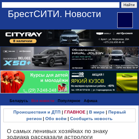
БрестСИТИ. Новости
Беларусь
Все новости
Популярное
Афиша
Происшествия и ДТП
|
ГЛАВНОЕ
|
В мире
|
Первый
регион
|
Обо всём
|
Сообщить новость
О самых ленивых хозяйках по знаку
зодиака рассказали астрологи