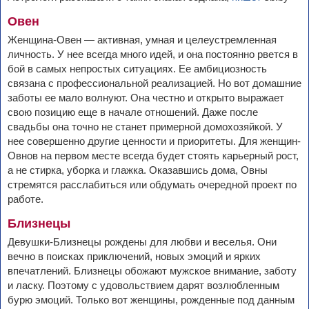
Овен
Женщина-Овен — активная, умная и целеустремленная
личность. У нее всегда много идей, и она постоянно рвется в
бой в самых непростых ситуациях. Ее амбициозность
связана с профессиональной реализацией. Но вот домашние
заботы ее мало волнуют. Она честно и открыто выражает
свою позицию еще в начале отношений. Даже после
свадьбы она точно не станет примерной домохозяйкой. У
нее совершенно другие ценности и приоритеты. Для женщин-
Овнов на первом месте всегда будет стоять карьерный рост,
а не стирка, уборка и глажка. Оказавшись дома, Овны
стремятся расслабиться или обдумать очередной проект по
работе.
Близнецы
Девушки-Близнецы рождены для любви и веселья. Они
вечно в поисках приключений, новых эмоций и ярких
впечатлений. Близнецы обожают мужское внимание, заботу
и ласку. Поэтому с удовольствием дарят возлюбленным
бурю эмоций. Только вот женщины, рожденные под данным