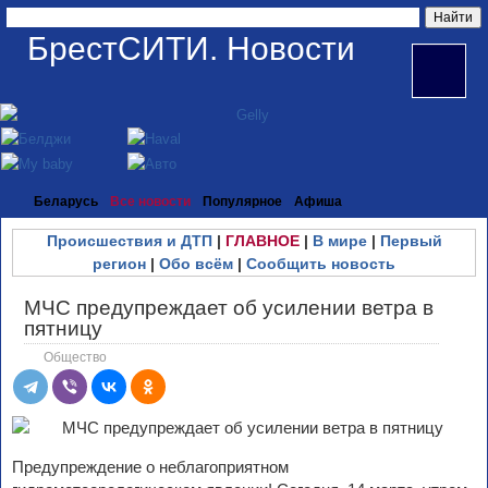
БрестСИТИ. Новости
Беларусь
Все новости
Популярное
Афиша
Происшествия и ДТП
|
ГЛАВНОЕ
|
В мире
|
Первый
регион
|
Обо всём
|
Сообщить новость
МЧС предупреждает об усилении ветра в
пятницу
Общество
Предупреждение о неблагоприятном