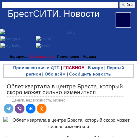
БрестСИТИ. Новости
Беларусь
Все новости
Популярное
Афиша
Происшествия и ДТП
|
ГЛАВНОЕ
|
В мире
|
Первый
регион
|
Обо всём
|
Сообщить новость
Облет квартала в центре Бреста, который
скоро может сильно измениться
Деньги, недвижимость, бизнес