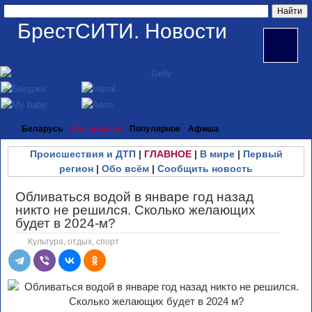
БрестСИТИ. Новости
Беларусь
Все новости
Популярное
Афиша
Происшествия и ДТП
|
ГЛАВНОЕ
|
В мире
|
Первый
регион
|
Обо всём
|
Сообщить новость
Обливаться водой в январе год назад
никто не решился. Сколько желающих
будет в 2024-м?
Культура, отдых, спорт