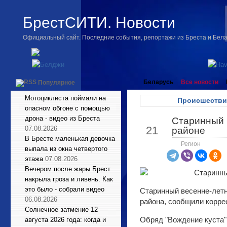
БрестСИТИ. Новости
Официальный сайт. Последние события, репортажи из Бреста и Бел
Беларусь
Все новости
Популярное
Мотоциклиста поймали на
Происшестви
опасном обгоне с помощью
дрона - видео из Бреста
Старинный 
Май
21
07.08.2026
районе
В Бресте маленькая девочка
Регион
выпала из окна четвертого
этажа
07.08.2026
Вечером после жары Брест
накрыла гроза и ливень. Как
это было - собрали видео
Старинный весенне-летн
06.08.2026
района, сообщили корр
Солнечное затмение 12
Обряд "Вождение куста"
августа 2026 года: когда и