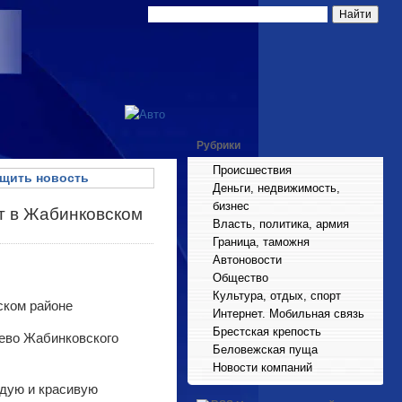
Рубрики
Происшествия
щить новость
Деньги, недвижимость,
бизнес
т в Жабинковском
Власть, политика, армия
Граница, таможня
Автоновости
Общество
Культура, отдых, спорт
Интернет. Мобильная связь
Брестская крепость
лево Жабинковского
Беловежская пуща
Новости компаний
одую и красивую