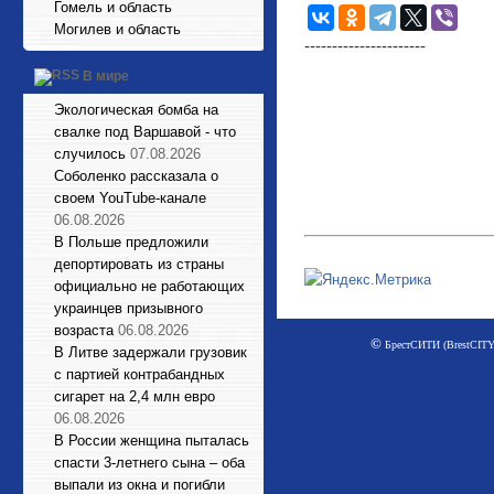
Гомель и область
Могилев и область
----------------------
В мире
Экологическая бомба на
свалке под Варшавой - что
случилось
07.08.2026
Соболенко рассказала о
своем YouTube-канале
06.08.2026
В Польше предложили
депортировать из страны
официально не работающих
украинцев призывного
возраста
06.08.2026
©
БрестСИТИ (BrestCITY)
В Литве задержали грузовик
с партией контрабандных
сигарет на 2,4 млн евро
06.08.2026
В России женщина пыталась
спасти 3-летнего сына – оба
выпали из окна и погибли