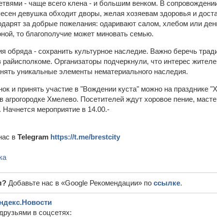
етвями - чаще всего клена - и большим венком. В сопровождени
есен девушка обходит дворы, желая хозяевам здоровья и доста
годарят за добрые пожелания: одаривают салом, хлебом или ден
оной, то благополучие может миновать семью.
ия обряда - сохранить культурное наследие. Важно беречь тра
 в райисполкоме. Организаторы подчеркнули, что интерес жителе
анять уникальные элементы нематериального наследия.
ок и принять участие в "Вождении куста" можно на празднике "
 в агрогородке Хмелево. Посетителей ждут хоровое пение, маст
 Начнется мероприятие в 14.00.-
нас в
Telegram
https://t.me/brestcity
ка
л?
Добавьте нас в «Google Рекомендации» по
ссылке
.
ндекс.Новости
друзьями в соцсетях: