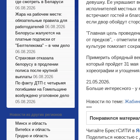
где смотреть в Беларуси
девушку. Ее украшают в
06.08.2026
исполнителей местных п
Жара на рабочем месте:
встречают гостей и бла
обязательные правила для
если двор обойдут стор
работодателей
06.08.2026
"Главная цель проведен
Белорусы жалуются на
платные подписки от
от предков", - отметили
"Белтелекома" – в чем дело
культуре помогает сохр
06.08.2026
Примерить обрядный вен
Страховая отказала
который пройдет 31 мая
белорусу в продлении
хореографии и угощения.
полиса после крупной
выплаты
06.08.2026
21.05.2026.
По факту ДТП с четырьмя
Больше интересного - у 
погибшими на Гомельщине
возбуждено уголовное дело
Новости по теме:
Жабин
05.08.2026
***
Новости из других регионов
Понравился материа
Минск и область
Витебск и область
Читайте БрестСИТИ в
Я
Гродно и область
Поделиться новостью с 