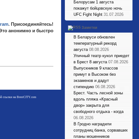
Белорусам 1 августа
покажут бойцовскую ночь
UFC Fight Night
31.07.2026
gram
. Присоединяйтесь!
Заметки
 Это анонимно и быстро
В Беларуси обновлен
температурный рекорд
августа
08.08.2026
Уличный театр кукол приедет
в Брест 8 августа
07.08.2026
Выпускников 9 классов
примут в Высоком без
экзаменов и дадут
стипендию
06.08.2026
Брест. Часть лесной зоны
мой ссылки на BrestCITY.com
вдоль пляжа «Красный
двор» закрыта для
свободного отдыха - когда
06.08.2026
В Гродно наградили
сотрудниц банка, сорвавших
планы мошенников