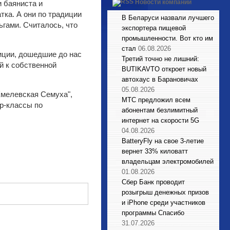
Новости компаний
и баяниста и
тка. А они по традиции
В Беларуси назвали лучшего
ьгами. Считалось, что
экспортера пищевой
промышленности. Вот кто им
стал
06.08.2026
диции, дошедшие до нас
Третий точно не лишний:
й к собственной
BUTIKAVTO откроет новый
автохаус в Барановичах
05.08.2026
Хмелевская Семуха",
МТС предложил всем
ер-классы по
абонентам безлимитный
интернет на скорости 5G
04.08.2026
BatteryFly на свое 3-летие
вернет 33% киловатт
владельцам электромобилей
01.08.2026
Сбер Банк проводит
розыгрыш денежных призов
и iPhone среди участников
программы Спасибо
31.07.2026