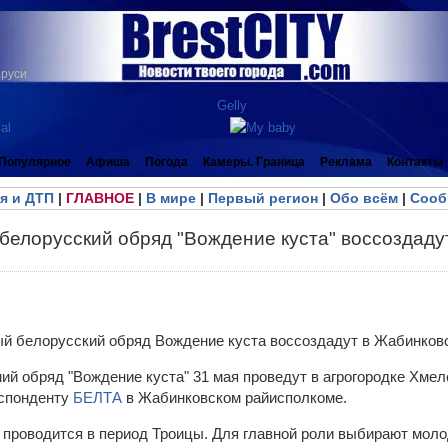
аруси
Популярное
Афиша
Погода
Камеры. Граница
Реклама
Контакты
я и ДТП
|
ГЛАВНОЕ
|
В мире
|
Первый регион
|
Обо всём
|
Сооб
белорусский обряд "Вождение куста" воссоздаду
ий обряд "Вождение куста" 31 мая проведут в агрогородке Хме
еспонденту
БЕЛТА
в Жабинковском райисполкоме.
 проводится в период Троицы. Для главной роли выбирают мол