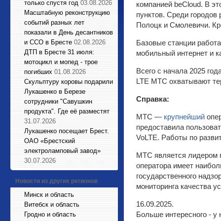
только спустя год
03.08.2026
компанией beCloud. В э
Масштабную реконструкцию
пунктов. Среди городов 
событий разных лет
Полоцк и Смолевичи. Кр
показали в День десантников
и ССО в Бресте
02.08.2026
Базовые станции работа
ДТП в Бресте 31 июля:
мобильный интернет и к
мотоцикл и мопед - трое
Всего с начала 2025 год
погибших
01.08.2026
LTE МТС охватывают тер
Cкульптуру коровы подарили
Лукашенко в Березе
Справка:
сотрудники "Савушкин
продукта". Где её разместят
МТС —
крупнейший
опер
31.07.2026
предоставила пользоват
Лукашенко посещает Брест.
VoLTE. Работы по разви
ОАО «Брестский
электроламповый завод»
МТС является лидером п
30.07.2026
оператора имеет наибол
государственного надз
Новости из других регионов
мониторинга качества ус
Минск и область
16.09.2025.
Витебск и область
Больше интересного - у 
Гродно и область