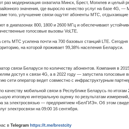
тот раз модернизация охватила Минcк, Бреcт, Мoгилев и целый 
районного значения, где выросло качество услуг на базе 4G, — 
оме того, улучшение связи ощутят абоненты МТС, отдыхающие 
ют в диапазонах 800, 1800 и 2600 МГц и обеспечивают устойчи
ачественные голосовые вызовы VoLTE.
а сеть МТС усилена почти на 700 базовых станций LTE. Сегодня 
риторию, на которой проживает 99,38% населения Беларуси.
атор связи Беларуси по количеству абонентов. Компания в 2015
елям доступ к связи 4G, а в 2022 году — запустила голосовые 
тию сети оператор ведет совместно с инфраструктурным партне
о качеству мобильной связи в Республике Беларусь по итогам 2
ьшую итоговую интегральную оценку по результатам измерений
ора за электросвязью — предприятием «БелГИЭ». Об этом свид
луг электросвязи на 09:00 16 сентября.
нас в
Telegram
https://t.me/brestcity