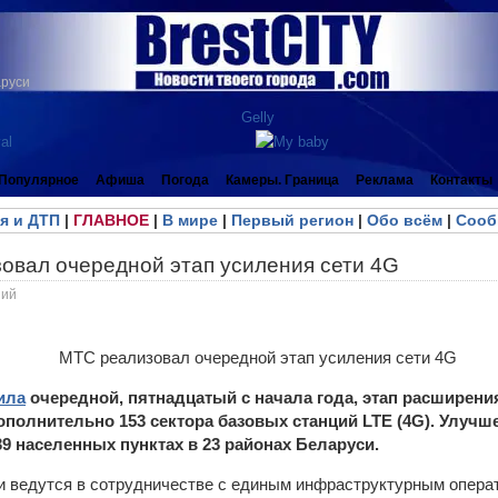
аруси
Популярное
Афиша
Погода
Камеры. Граница
Реклама
Контакты
я и ДТП
|
ГЛАВНОЕ
|
В мире
|
Первый регион
|
Обо всём
|
Сооб
овал очередной этап усиления сети 4G
ний
ила
очередной, пятнадцатый с начала года, этап расширения
полнительно 153 сектора базовых станций LTE (4
G
). Улучш
9 населенных пунктах в 23 районах Беларуси.
и ведутся в сотрудничестве с единым инфраструктурным опер