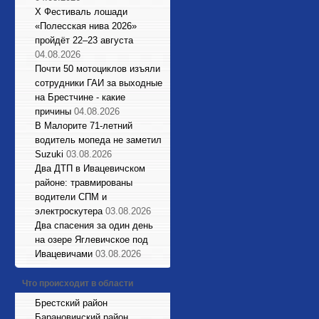
X Фестиваль лошади
«Полесская нива 2026»
пройдёт 22–23 августа
04.08.2026
Почти 50 мотоциклов изъяли
сотрудники ГАИ за выходные
на Брестчине - какие
причины
04.08.2026
В Малорите 71-летний
водитель мопеда не заметил
Suzuki
03.08.2026
Два ДТП в Ивацевичском
районе: травмированы
водители СПМ и
электроскутера
03.08.2026
Два спасения за один день
на озере Яглевичское под
Ивацевичами
03.08.2026
Что происходит в области
Брестский район
Барановичский район