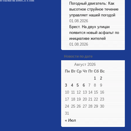
мой ссылки на BrestCITY.com
Погодный двигатель: Как
высотное струйное течение
управляет нашей погодой
01.08.2026
Брест. На двух улицах
появится новый асфальт по
инициативе жителей
01.08.2026
Новости по дате
Август 2026
Пн
Вт
Ср
Чт
Пт
Сб
Вс
1
2
3
4
5
6
7
8
9
10
11
12
13
14
15
16
17
18
19
20
21
22
23
24
25
26
27
28
29
30
31
« Июл