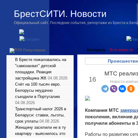
БрестСИТИ. Новости
Официальный сайт. Последние события, репортажи из Бреста и Бел
Беларусь
Все новости
Популярное
В Бресте пожаловались на
Происшестви
"самозахват" детской
площадки. Реакция
МТС реализ
Сен
16
застройщика ЖК
04.08.2026
Новости компа
Счёт на 100 тысяч евро.
Белорусы неудачно
съездили в Португалию
04.08.2026
Транспортный налог 2026 в
Компания МТС
заверш
Беларуси: ставки, льготы,
поколения, включив до
срок уплаты
04.08.2026
получили абоненты в 3
Женщину заселили не в ту
квартиру - выяснилось это
Работы по развитию сет