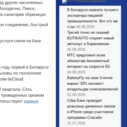
Новости компаний
ряд других населенных
Молодечно, Пинcк,
В Беларуси назвали лучшего
в санатории «Криница».
экспортера пищевой
промышленности. Вот кто им
вое соединение, быстрый
стал
06.08.2026
Третий точно не лишний:
BUTIKAVTO откроет новый
услуги связи на базе
автохаус в Барановичах
05.08.2026
МТС предложил всем
абонентам безлимитный
интернет на скорости 5G
 году первой в Беларуси
04.08.2026
вызовы по технологии
BatteryFly на свое 3-летие
ром beCloud.
вернет 33% киловатт
 квартала. Сеть
владельцам электромобилей
, проведенных органом
01.08.2026
Сбер Банк проводит
етельствуют
данные
розыгрыш денежных призов
и iPhone среди участников
программы Спасибо
31.07.2026