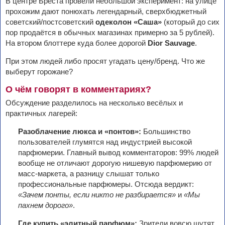
В центре Бреста провели небольшой эксперимент: на улице
прохожим дают понюхать легендарный, сверхбюджетный
советский/постсоветский
одеколон «Саша»
(который до сих
пор продаётся в обычных магазинах примерно за 5 рублей).
На втором блоттере куда более дорогой
Dior Sauvage
.
При этом людей либо просят угадать цену/бренд. Что же
выберут горожане?
О чём говорят в комментариях?
Обсуждение разделилось на несколько весёлых и
практичных лагерей:
Разоблачение люкса и «понтов»:
Большинство
пользователей глумятся над индустрией высокой
парфюмерии. Главный вывод комментаторов: 99% людей
вообще не отличают дорогую нишевую парфюмерию от
масс-маркета, а разницу слышат только
профессиональные парфюмеры. Отсюда вердикт:
«Зачем понты, если никто не разбирается»
и
«Мы
пахнем дорого»
.
Где купить «элитный парфюм»:
Зрители вовсю шутят