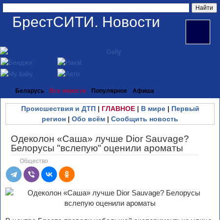
БрестСИТИ. Новости
Беларусь
Все новости
Популярное
Афиша
Происшествия и ДТП
|
ГЛАВНОЕ
|
В мире
|
Первый
регион
|
Обо всём
|
Сообщить новость
Одеколон «Саша» лучше Dior Sauvage?
Белорусы "вслепую" оценили ароматы
Общество