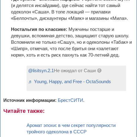
(и делятся инсайдами), где сейчас найти тот самый
одеколон «Саша». В топе локаций — прилавки
«Белпочты», дискаунтеры «Маяк» и магазины «Мила».
Ностальгия по классике:
Мужчины постарше и
девушки, вспоминая детство, защищают старую школу.
Вспомнили не только «Сашу», но и одеколоны «Табак» и
«Шипр», отмечая, что после бритья они «залетают
норм», хоть и есть риск пахнуть как 70-летний дед.
@lisitsyn.2.1
Не ожидал от Саши 😅
♬ Young, Happy, and Free - OctaSounds
Источник информации:
БрестСИТИ
.
Читайте также:
Аромат эпохи: в чем секрет популярности
тройного одеколона в СССР