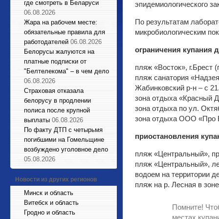
где смотреть в Беларуси
эпидемиологического за
06.08.2026
По результатам лаборат
Жара на рабочем месте:
микробиологическим по
обязательные правила для
работодателей
06.08.2026
ограничения купания д
Белорусы жалуются на
платные подписки от
пляж «Восток», г.Брест (
"Белтелекома" – в чем дело
пляж санатория «Надзея»
06.08.2026
Жабинковский р-н – с 21
Страховая отказала
зона отдыха «Красный Дв
белорусу в продлении
зона отдыха по ул. Октя
полиса после крупной
зона отдыха ООО «Про Ви
выплаты
06.08.2026
По факту ДТП с четырьмя
приостановления купа
погибшими на Гомельщине
возбуждено уголовное дело
пляж «Центральный», пра
05.08.2026
пляж «Центральный», лев
водоем на территории де
Новости из других регионов
пляж на р. Лесная в зоне
Минск и область
Витебск и область
Помните! Что
Гродно и область
местах купан