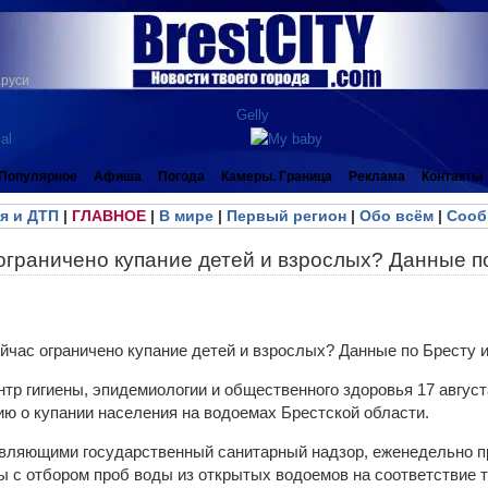
аруси
Популярное
Афиша
Погода
Камеры. Граница
Реклама
Контакты
я и ДТП
|
ГЛАВНОЕ
|
В мире
|
Первый регион
|
Обо всём
|
Сооб
ограничено купание детей и взрослых? Данные п
нтр гигиены, эпидемиологии и общественного здоровья 17 авгус
 о купании населения на водоемах Брестской области.
вляющими государственный санитарный надзор, еженедельно пр
ы с отбором проб воды из открытых водоемов на соответствие 