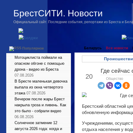
БрестСИТИ. Новости
Официальный сайт. Последние события, репортажи из Бреста и Бел
Беларусь
Все новости
Популярное
Мотоциклиста поймали на
Происшестви
опасном обгоне с помощью
дрона - видео из Бреста
Где сейчас 
Авг
20
07.08.2026
Общество
В Бресте маленькая девочка
выпала из окна четвертого
этажа
07.08.2026
Вечером после жары Брест
накрыла гроза и ливень. Как
Брестский областной це
это было - собрали видео
обновленную информацию
06.08.2026
Солнечное затмение 12
Учреждениями, осущест
августа 2026 года: когда и
отдыха населения у вод