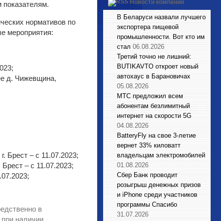
Новости компаний
 показателям.
В Беларуси назвали лучшего
ческих нормативов по
экспортера пищевой
е мероприятия:
промышленности. Вот кто им
стал
06.08.2026
Третий точно не лишний:
BUTIKAVTO откроет новый
023;
автохаус в Барановичах
ее д. Чижевщина,
05.08.2026
МТС предложил всем
абонентам безлимитный
интернет на скорости 5G
04.08.2026
BatteryFly на свое 3-летие
вернет 33% киловатт
 Брест – с 11.07.2023;
владельцам электромобилей
Брест – с 11.07.2023;
01.08.2026
Сбер Банк проводит
.07.2023;
розыгрыш денежных призов
и iPhone среди участников
программы Спасибо
редственно в
31.07.2026
 при наличии