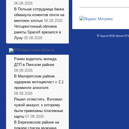
06.08.2026
В Польше сотрудница банка
обманула клиентов почти на
миллион злотых
06.08.2026
Четырехтонный обломок
ракеты SpaceX врезался в
©
БрестСИТИ (BrestCITY)
Луну
05.08.2026
Брестская область
Ранен водитель мопеда.
ДТП в Пинском районе
08.08.2026
В Малоритском районе
задержан мотоциклист с 2,1
промилле алкоголя
08.08.2026
Решил отомстить. Взломал
чужой аккаунт, к которому
были привязаны платежные
карты
07.08.2026
В Березовском районе на
пожаре спасен мужчина