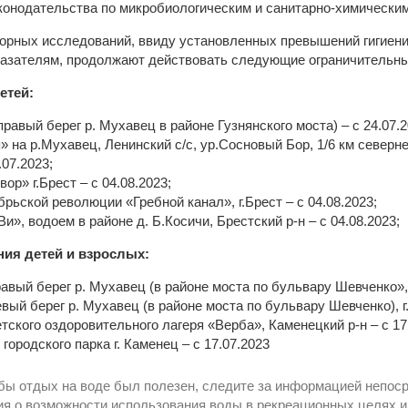
конодательства по микробиологическим и санитарно-химическим
орных исследований, ввиду установленных превышений гигиени
казателям, продолжают действовать следующие ограничительны
етей:
правый берег р. Мухавец в районе Гузнянского моста) – с 24.07.2
 на р.Мухавец, Ленинский с/с, ур.Сосновый Бор, 1/6 км северн
.07.2023;
ор» г.Брест – с 04.08.2023;
брьской революции «Гребной канал», г.Брест – с 04.08.2023;
», водоем в районе д. Б.Косичи, Брестский р-н – с 04.08.2023;
ния детей и взрослых:
вый берег р. Мухавец (в районе моста по бульвару Шевченко», г.
ый берег р. Мухавец (в районе моста по бульвару Шевченко), г. 
тского оздоровительного лагеря «Верба», Каменецкий р-н – с 17
 городского парка г. Каменец – с 17.07.2023
бы отдых на воде был полезен, следите за информацией непос
ия о возможности использования воды в рекреационных целях и