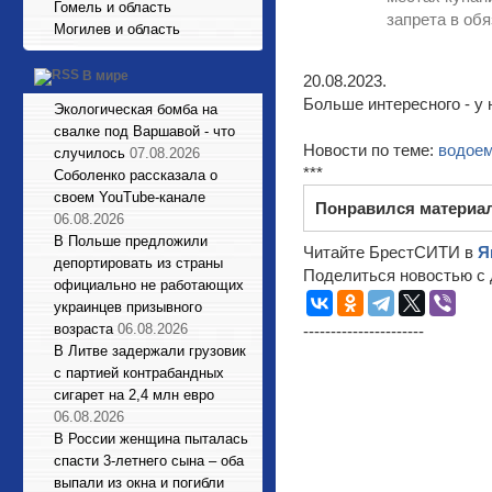
Гомель и область
запрета в об
Могилев и область
В мире
20.08.2023.
Больше интересного - у 
Экологическая бомба на
свалке под Варшавой - что
Новости по теме:
водое
случилось
07.08.2026
***
Соболенко рассказала о
своем YouTube-канале
Понравился материа
06.08.2026
В Польше предложили
Читайте БрестСИТИ в
Я
депортировать из страны
Поделиться новостью с 
официально не работающих
украинцев призывного
возраста
06.08.2026
----------------------
В Литве задержали грузовик
с партией контрабандных
сигарет на 2,4 млн евро
06.08.2026
В России женщина пыталась
спасти 3-летнего сына – оба
выпали из окна и погибли