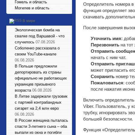
Гомель и область
Определитель номера в 
Могилев и область
функция определяет звон
скачивать дополнительн
В мире
После завершения вызов
Экологическая бомба на
свалке под Варшавой - что
Уточнить имя:
доба
случилось
07.08.2026
Перезвонить
на тот 
Соболенко рассказала о
Отправить сообще
своем YouTube-канале
начать с ним чат.
06.08.2026
Отправить приглаш
В Польше предложили
может пригласить ег
депортировать из страны
Сохранить
номер тел
официально не работающих
Пожаловаться
: соо
украинцев призывного
после нажатия иконк
возраста
06.08.2026
В Литве задержали грузовик
Включить определитель 
с партией контрабандных
Viber. Пользователь, у к
сигарет на 2,4 млн евро
трубку, игнорировать з
06.08.2026
большей безопасности.
В России женщина пыталась
спасти 3-летнего сына – оба
Функция «Определитель н
выпали из окна и погибли