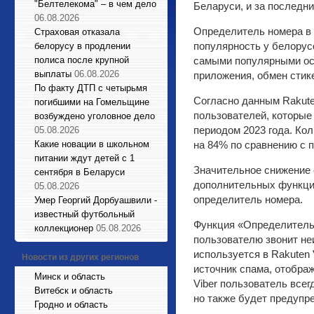
"Белтелекома" – в чем дело
Беларуси, и за последн
06.08.2026
Определитель номера в 
Страховая отказала
популярность у белорус
белорусу в продлении
полиса после крупной
самыми популярными осн
выплаты
06.08.2026
приложения, обмен стик
По факту ДТП с четырьмя
Согласно данным Rakuten
погибшими на Гомельщине
пользователей, которые 
возбуждено уголовное дело
периодом 2023 года. Ко
05.08.2026
Какие новации в школьном
на 84% по сравнению с 
питании ждут детей с 1
Значительное снижение 
сентября в Беларуси
дополнительных функций
05.08.2026
определитель номера.
Умер Георгий Дорбуашвили -
известный футбольный
Функция «Определитель 
коллекционер
05.08.2026
пользователю звонит не
используется в Rakuten 
Новости из других регионов
источник спама, отобра
Минск и область
Viber пользователь всегд
Витебск и область
но также будет предупр
Гродно и область