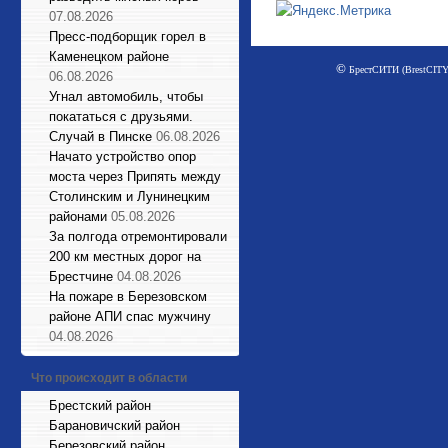
07.08.2026
Пресс-подборщик горел в
Каменецком районе
©
БрестСИТИ (BrestCITY)
06.08.2026
Угнал автомобиль, чтобы
покататься с друзьями.
Случай в Пинске
06.08.2026
Начато устройство опор
моста через Припять между
Столинским и Лунинецким
районами
05.08.2026
За полгода отремонтировали
200 км местных дорог на
Брестчине
04.08.2026
На пожаре в Березовском
районе АПИ спас мужчину
04.08.2026
Что происходит в области
Брестский район
Барановичский район
Березовский район