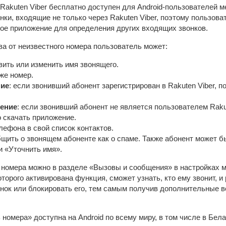
Rakuten Viber бесплатно доступен для Android-пользователей м
ки, входящие не только через Rakuten Viber, поэтому пользова
ое приложение для определения других входящих звонков.
а от неизвестного номера пользователь может:
вить или изменить имя звонящего.
же номер.
ние
: если звонивший абонент зарегистрирован в Rakuten Viber, 
ение
: если звонивший абонент не является пользователем Raku
о скачать приложение.
ефона в свой список контактов.
бщить о звонящем абоненте как о спаме. Также абонент может б
и «Уточнить имя».
номера можно в разделе «Вызовы и сообщения» в настройках 
оторого активирована функция, сможет узнать, кто ему звонит, и
вонок или блокировать его, тем самым получив дополнительные 
омера» доступна на Android по всему миру, в том числе в Бела