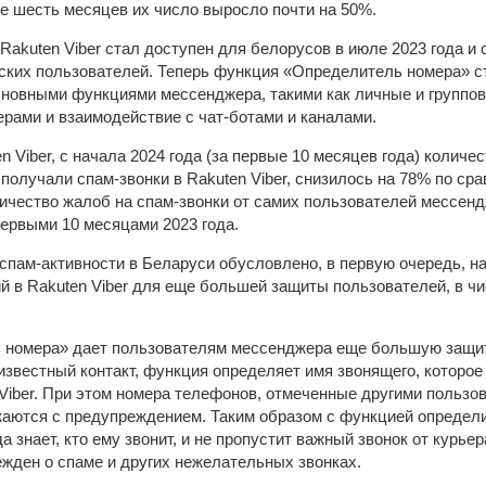
ие шесть месяцев их число выросло почти на 50%.
Rakuten Viber стал доступен для белорусов в июле 2023 года и
ских пользователей. Теперь функция «Определитель номера» ст
овными функциями мессенджера, такими как личные и групповы
ерами и взаимодействие с чат-ботами и каналами.
 Viber, с начала 2024 года (за первые 10 месяцев года) количе
получали спам-звонки в Rakuten Viber, снизилось на 78% по ср
личество жалоб на спам-звонки от самих пользователей мессен
первыми 10 месяцами 2023 года.
спам-активности в Беларуси обусловлено, в первую очередь, н
 в Rakuten Viber для еще большей защиты пользователей, в чи
номера» дает пользователям мессенджера еще большую защиту
известный контакт, функция определяет имя звонящего, которое
Viber. При этом номера телефонов, отмеченные другими пользов
жаются с предупреждением. Таким образом с функцией определи
а знает, кто ему звонит, и не пропустит важный звонок от курье
ежден о спаме и других нежелательных звонках.