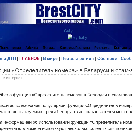
аруси
Популярное
Афиша
Погода
Камеры. Граница
Реклама
Контакты
я и ДТП
|
ГЛАВНОЕ
|
В мире
|
Первый регион
|
Обо всём
|
Сооб
кции «Определитель номера» в Беларуси и спам-
ь и интернет
тикой использования популярной функции «Определитель номер
 часто используемых среди белорусских пользователей мессен
ся информацией об использовании функции «Определитель ном
пределитель номера используют несколько сотен тысяч пользова