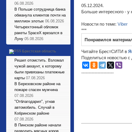
06.08.2026
05.12.2024.
В Польше сотрудница банка
Больше интересного - у 
обманула клиентов почти на
миллион злотых
06.08.2026
Новости по теме:
Viber
Четырехтонный обломок
***
ракеты SpaceX врезался в
Луну
05.08.2026
Понравился материа
Читайте БрестСИТИ в
Я
Брестская область
Поделиться новостью с 
Решил отомстить. Взломал
чужой аккаунт, к которому
были привязаны платежные
----------------------
карты
07.08.2026
В Березовском районе на
пожаре спасен мужчина
07.08.2026
"Отблагодарил", угнав
автомобиль. Случай в
Кобринском районе
07.08.2026
В Пинском районе начали
разводить мясных коров