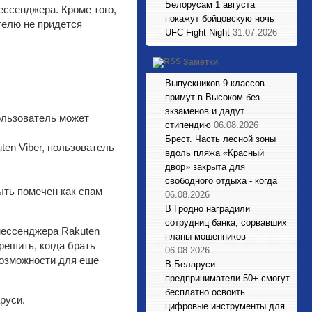
Белорусам 1 августа
ессенджера. Кроме того,
покажут бойцовскую ночь
телю не придется
UFC Fight Night
31.07.2026
Заметки
Выпускников 9 классов
примут в Высоком без
экзаменов и дадут
пользователь может
стипендию
06.08.2026
Брест. Часть лесной зоны
ten Viber, пользователь
вдоль пляжа «Красный
двор» закрыта для
свободного отдыха - когда
ыть помечен как спам
06.08.2026
В Гродно наградили
сотрудниц банка, сорвавших
мессенджера Rakuten
планы мошенников
 решить, когда брать
06.08.2026
возможности для еще
В Беларуси
предприниматели 50+ смогут
бесплатно освоить
руси.
цифровые инструменты для