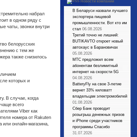
Новости компаний
В Беларуси назвали лучшего
 стремительно набрал
экспортера пищевой
оит в одном ряду с
промышленности. Вот кто им
е чаты, звонки внутри
стал
06.08.2026
Третий точно не лишний:
BUTIKAVTO откроет новый
ство белорусских
автохаус в Барановичах
авнению с тем же
05.08.2026
джера также снизилось
МТС предложил всем
абонентам безлимитный
интернет на скорости 5G
аличием
04.08.2026
сле которых и
BatteryFly на свое 3-летие
вернет 33% киловатт
владельцам электромобилей
. В случае, когда
01.08.2026
 чаще всего
Сбер Банк проводит
ателями Viber как
розыгрыш денежных призов
теля номера от Rakuten
и iPhone среди участников
ра или онлайн-магазина,
программы Спасибо
31.07.2026