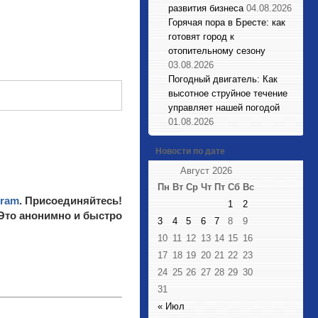
развития бизнеса
04.08.2026
Горячая пора в Бресте: как
готовят город к
отопительному сезону
03.08.2026
Погодный двигатель: Как
высотное струйное течение
управляет нашей погодой
01.08.2026
Новости по дате
Август 2026
Пн
Вт
Ср
Чт
Пт
Сб
Вс
gram
. Присоединяйтесь!
1
2
 Это анонимно и быстро
3
4
5
6
7
8
9
10
11
12
13
14
15
16
17
18
19
20
21
22
23
24
25
26
27
28
29
30
31
« Июл