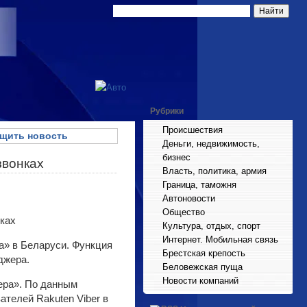
Рубрики
Происшествия
щить новость
Деньги, недвижимость,
бизнес
звонках
Власть, политика, армия
Граница, таможня
Автоновости
Общество
Культура, отдых, спорт
Интернет. Мобильная связь
а» в Беларуси. Функция
Брестская крепость
джера.
Беловежская пуща
Новости компаний
ера». По данным
телей Rakuten Viber в