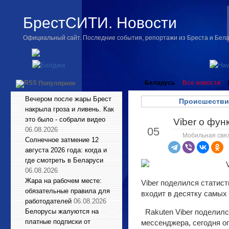
БрестСИТИ. Новости
Официальный сайт. Последние события, репортажи из Бреста и Бел
Беларусь
Все новости
Популярное
Вечером после жары Брест
Происшестви
накрыла гроза и ливень. Как
это было - собрали видео
Viber о фун
Дек
05
06.08.2026
Мобильная связ
Солнечное затмение 12
августа 2026 года: когда и
где смотреть в Беларуси
06.08.2026
Жара на рабочем месте:
Viber поделился статис
обязательные правила для
входит в десятку самых
работодателей
06.08.2026
Белорусы жалуются на
Rakuten Viber поделил
платные подписки от
мессенджера, сегодня о