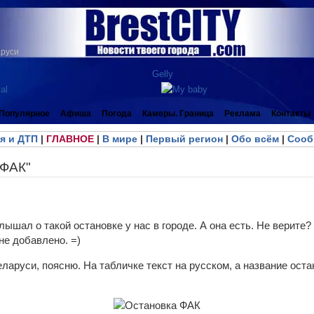
аруси
Популярное
Афиша
Погода
Камеры. Граница
Реклама
Контакты
я и ДТП
|
ГЛАВНОЕ
|
В мире
|
Первый регион
|
Обо всём
|
Сооб
"ФАК"
слышал о такой остановке у нас в городе. А она есть. Не верите
 не добавлено. =)
 Беларуси, поясню. На табличке текст на русском, а название ост