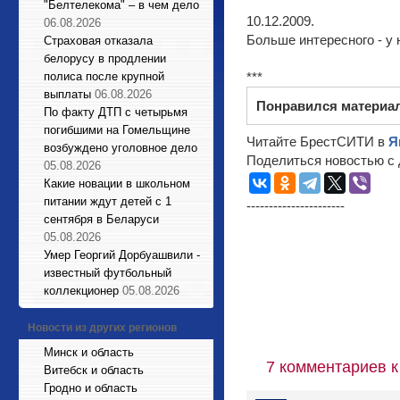
"Белтелекома" – в чем дело
10.12.2009.
06.08.2026
Больше интересного - у 
Страховая отказала
белорусу в продлении
полиса после крупной
***
выплаты
06.08.2026
Понравился материа
По факту ДТП с четырьмя
погибшими на Гомельщине
Читайте БрестСИТИ в
Я
возбуждено уголовное дело
Поделиться новостью с 
05.08.2026
Какие новации в школьном
питании ждут детей с 1
----------------------
сентября в Беларуси
05.08.2026
Умер Георгий Дорбуашвили -
известный футбольный
коллекционер
05.08.2026
Новости из других регионов
Минск и область
7 комментариев к
Витебск и область
Гродно и область