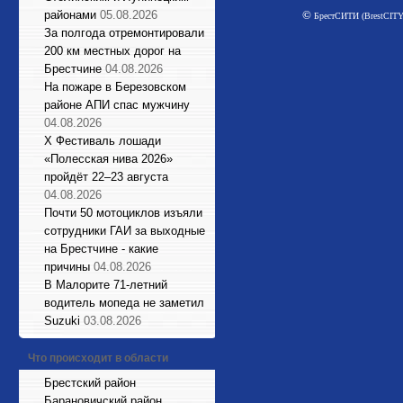
©
районами
05.08.2026
БрестСИТИ (BrestCITY)
За полгода отремонтировали
200 км местных дорог на
Брестчине
04.08.2026
На пожаре в Березовском
районе АПИ спас мужчину
04.08.2026
X Фестиваль лошади
«Полесская нива 2026»
пройдёт 22–23 августа
04.08.2026
Почти 50 мотоциклов изъяли
сотрудники ГАИ за выходные
на Брестчине - какие
причины
04.08.2026
В Малорите 71-летний
водитель мопеда не заметил
Suzuki
03.08.2026
Что происходит в области
Брестский район
Барановичский район