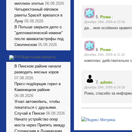
миллион злотых
06.08.2026
Четырехтонный обломок
ракеты SpaceX врезался в
Рома
5.
:
Луну
05.08.2026
Декабрь 19th, 2009 at 23:36
В Польше закрыли дело о
да....мне особенно нрави
"дипломатической измене"
после авиакатастрофы под
Смоленском
05.08.2026
Рома
6.
:
Декабрь 20th, 2009 at 11:16
Брестская область
комплекс действительно с
В Пинском районе начали
разводить мясных коров
07.08.2026
admin
7.
:
Пресс-подборщик горел в
Декабрь 20th, 2009 at 18:28
Каменецком районе
Рома, спасибо за информ
06.08.2026
Угнал автомобиль, чтобы
покататься с друзьями.
Случай в Пинске
06.08.2026
Начато устройство опор
моста через Припять между
Столинским и Лунинецким