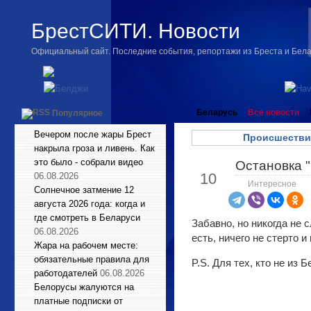
БрестСИТИ. Новости
Официальный сайт. Последние события, репортажи из Бреста и Бел
Беларусь
Все новости
Популярное
Вечером после жары Брест
Происшестви
накрыла гроза и ливень. Как
это было - собрали видео
Остановка 
Дек
10
06.08.2026
Интересное
Солнечное затмение 12
августа 2026 года: когда и
где смотреть в Беларуси
Забавно, но никогда не 
06.08.2026
есть, ничего не стерто и
Жара на рабочем месте:
обязательные правила для
P.S. Для тех, кто не из
работодателей
06.08.2026
Белорусы жалуются на
платные подписки от