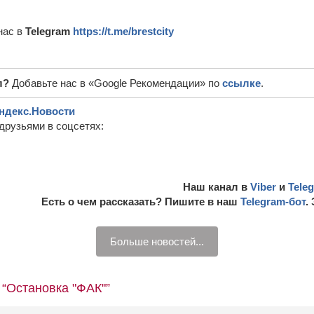
нас в
Telegram
https://t.me/brestcity
л?
Добавьте нас в «Google Рекомендации» по
ссылке
.
ндекс.Новости
друзьями в соцсетях:
Наш канал в
Viber
и
Tele
Есть о чем рассказать? Пишите в наш
Telegram-бот
.
Больше новостей...
 “Остановка "ФАК"”