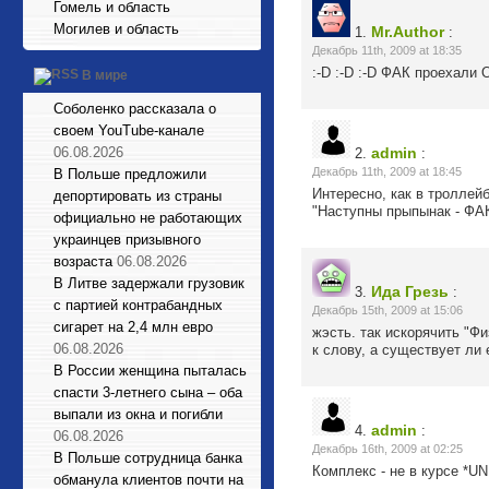
Гомель и область
Могилев и область
Mr.Author
1.
:
Декабрь 11th, 2009 at 18:35
:-D :-D :-D ФАК проехали 
В мире
Соболенко рассказала о
своем YouTube-канале
06.08.2026
admin
2.
:
Декабрь 11th, 2009 at 18:45
В Польше предложили
Интересно, как в троллей
депортировать из страны
"Наступны прыпынак - ФАК
официально не работающих
украинцев призывного
возраста
06.08.2026
В Литве задержали грузовик
Ида Грезь
3.
:
с партией контрабандных
Декабрь 15th, 2009 at 15:06
сигарет на 2,4 млн евро
жэсть. так искорячить "Фи
06.08.2026
к слову, а существует ли
В России женщина пыталась
спасти 3-летнего сына – оба
выпали из окна и погибли
admin
4.
:
06.08.2026
Декабрь 16th, 2009 at 02:25
В Польше сотрудница банка
Комплекс - не в курсе *U
обманула клиентов почти на