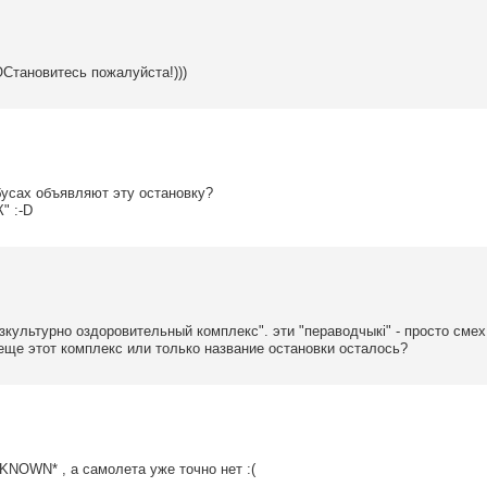
ОСтановитесь пожалуйста!)))
бусах объявляют эту остановку?
" :-D
зкультурно оздоровительный комплекс". эти "пераводчыкі" - просто смех 
 еще этот комплекс или только название остановки осталось?
NKNOWN* , а самолета уже точно нет :(