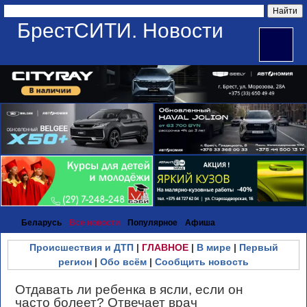
БрестСИТИ. Новости
Беларусь
Все новости
Популярное
Афиша
Происшествия и ДТП
|
ГЛАВНОЕ
|
В мире
|
Первый
регион
|
Обо всём
|
Сообщить новость
Отдавать ли ребенка в ясли, если он
часто болеет? Отвечает врач