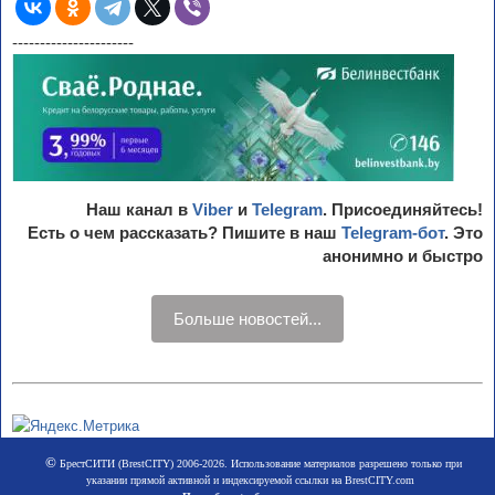
----------------------
Наш канал в
Viber
и
Telegram
. Присоединяйтесь!
Есть о чем рассказать? Пишите в наш
Telegram-бот
. Это
анонимно и быстро
Больше новостей...
©
БрестСИТИ (BrestCITY) 2006-2026. Использование материалов разрешено только при
указании прямой активной и индексируемой ссылки на BrestCITY.com