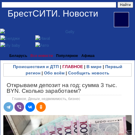
БрестСИТИ. Новости
Беларусь
Все новости
Популярное
Афиша
Происшествия и ДТП
|
ГЛАВНОЕ
|
В мире
|
Первый
регион
|
Обо всём
|
Сообщить новость
Открываем депозит на год: сумма 3 тыс.
BYN. Сколько заработаем?
Главное
,
Деньги, недвижимость, бизнес