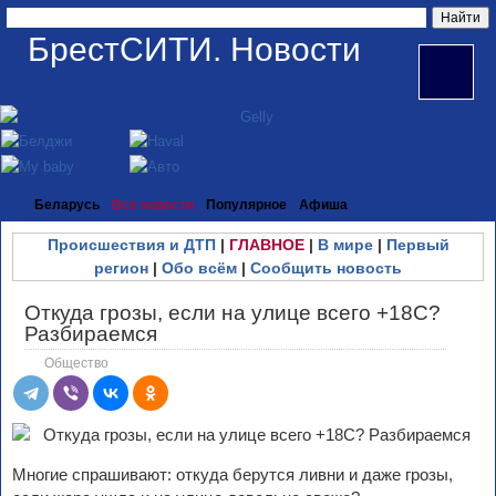
БрестСИТИ. Новости
Беларусь
Все новости
Популярное
Афиша
Происшествия и ДТП
|
ГЛАВНОЕ
|
В мире
|
Первый
регион
|
Обо всём
|
Сообщить новость
Откуда грозы, если на улице всего +18С?
Разбираемся
Общество
Многие спрашивают: откуда берутся ливни и даже грозы,