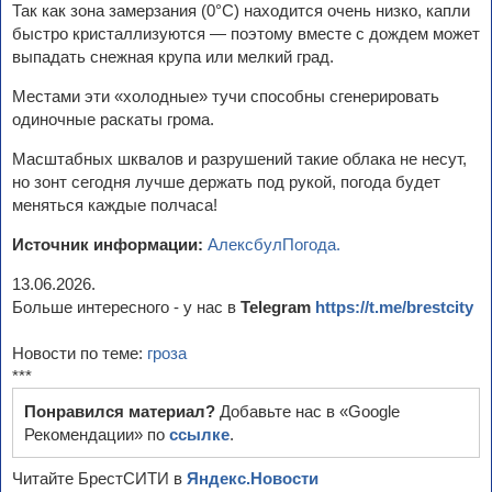
Так как зона замерзания (0°C) находится очень низко, капли
быстро кристаллизуются — поэтому вместе с дождем может
выпадать снежная крупа или мелкий град.
Местами эти «холодные» тучи способны сгенерировать
одиночные раскаты грома.
Масштабных шквалов и разрушений такие облака не несут,
но зонт сегодня лучше держать под рукой, погода будет
меняться каждые полчаса!
Источник информации:
АлексбулПогода.
13.06.2026.
Больше интересного - у нас в
Telegram
https://t.me/brestcity
Новости по теме:
гроза
***
Понравился материал?
Добавьте нас в «Google
Рекомендации» по
ссылке
.
Читайте БрестСИТИ в
Яндекс.Новости