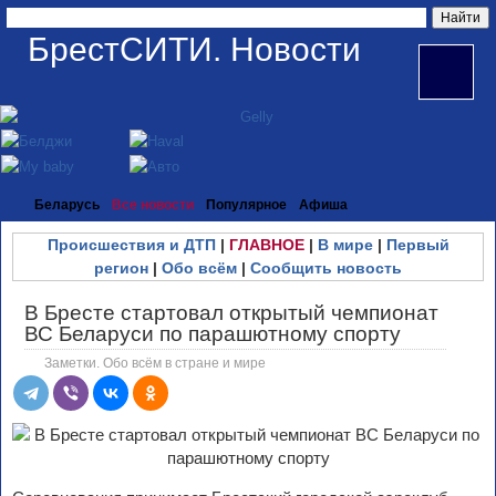
БрестСИТИ. Новости
Беларусь
Все новости
Популярное
Афиша
Происшествия и ДТП
|
ГЛАВНОЕ
|
В мире
|
Первый
регион
|
Обо всём
|
Сообщить новость
В Бресте стартовал открытый чемпионат
ВС Беларуси по парашютному спорту
Заметки. Обо всём в стране и мире