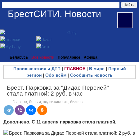
БрестСИТИ. Новости
Беларусь
Все новости
Популярное
Афиша
Происшествия и ДТП
|
ГЛАВНОЕ
|
В мире
|
Первый
регион
|
Обо всём
|
Сообщить новость
Брест. Парковка за "Дидас Персией"
стала платной: 2 руб. в час
Главное
,
Деньги, недвижимость, бизнес
Дополнено. С 11 апреля парковка стала платной.