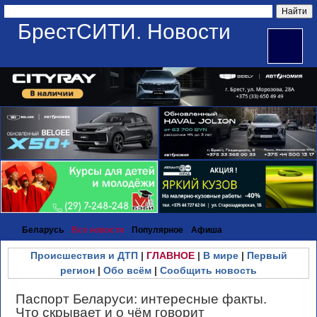
БрестСИТИ. Новости
Беларусь
Все новости
Популярное
Афиша
Происшествия и ДТП
|
ГЛАВНОЕ
|
В мире
|
Первый
регион
|
Обо всём
|
Сообщить новость
Паспорт Беларуси: интересные факты.
Что скрывает и о чём говорит