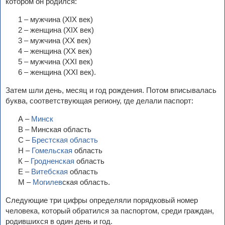
котором он родился:
1 – мужчина (ХIХ век)
2 – женщина (ХIХ век)
3 – мужчина (ХХ век)
4 – женщина (ХХ век)
5 – мужчина (ХХI век)
6 – женщина (ХХI век).
Затем шли день, месяц и год рождения. Потом вписывалась
буква, соответствующая региону, где делали паспорт:
А –
Минск
В – Минская область
С –
Брестская область
Н –
Гомельская
область
К –
Гродненская
область
Е –
Витебская
область
М –
Могилев
ская область.
Следующие три цифры определяли порядковый номер
человека, который обратился за паспортом, среди граждан,
родившихся в один день и год.