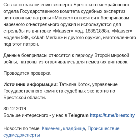
Согласно заключению эксперта Брестского межрайонного
отдела Государственного комитета судебных экспертиз
винтовочные патроны «Мauser» относятся к боеприпасам
нарезного огнестрельного оружия и используются для
стрельбы из винтовки «Мauser» мод. 1888/1898гг, «Мauser»
модели 98К, «Akah Merkur» и другого оружия, изготовленного
под этот патрон.
Данные боеприпасы относятся к периоду Второй мировой
войны, патроны изготавливались для немецких винтовок.
Проводится проверка.
Источник информации:
Татьяна Коток, управление
Государственного комитета судебных экспертиз по
Брестской области.
30.12.2019.
Больше интересного - у нас в
Telegram
https://t.me/brestcity
Новости по теме:
Каменец
,
кладбище
,
Происшествие
,
судмедэксперты