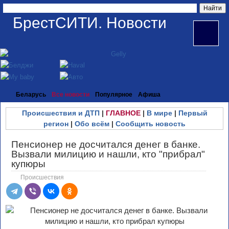
БрестСИТИ. Новости
Беларусь
Все новости
Популярное
Афиша
Происшествия и ДТП
|
ГЛАВНОЕ
|
В мире
|
Первый
регион
|
Обо всём
|
Сообщить новость
Пенсионер не досчитался денег в банке.
Вызвали милицию и нашли, кто "прибрал"
купюры
Происшествия