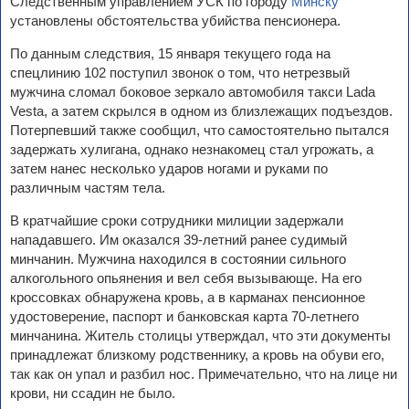
Следственным управлением УСК по городу
Минску
установлены обстоятельства убийства пенсионера.
По данным следствия, 15 января текущего года на
спецлинию 102 поступил звонок о том, что нетрезвый
мужчина сломал боковое зеркало автомобиля такси Lada
Vesta, а затем скрылся в одном из близлежащих подъездов.
Потерпевший также сообщил, что самостоятельно пытался
задержать хулигана, однако незнакомец стал угрожать, а
затем нанес несколько ударов ногами и руками по
различным частям тела.
В кратчайшие сроки сотрудники милиции задержали
нападавшего. Им оказался 39-летний ранее судимый
минчанин. Мужчина находился в состоянии сильного
алкогольного опьянения и вел себя вызывающе. На его
кроссовках обнаружена кровь, а в карманах пенсионное
удостоверение, паспорт и банковская карта 70-летнего
минчанина. Житель столицы утверждал, что эти документы
принадлежат близкому родственнику, а кровь на обуви его,
так как он упал и разбил нос. Примечательно, что на лице ни
крови, ни ссадин не было.