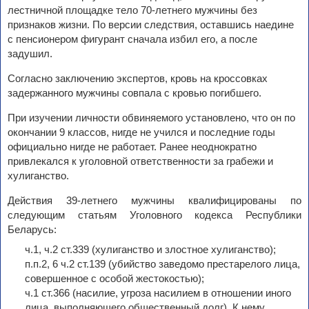
лестничной площадке тело 70-летнего мужчины без
признаков жизни. По версии следствия, оставшись наедине
с пенсионером фигурант сначала избил его, а после
задушил.
Согласно заключению экспертов, кровь на кроссовках
задержанного мужчины совпала с кровью погибшего.
При изучении личности обвиняемого установлено, что он по
окончании 9 классов, нигде не учился и последние годы
официально нигде не работает. Ранее неоднократно
привлекался к уголовной ответственности за грабежи и
хулиганство.
Действия 39-летнего мужчины квалифицированы по
следующим статьям Уголовного кодекса Республики
Беларусь:
ч.1, ч.2 ст.339 (хулиганство и злостное хулиганство);
п.п.2, 6 ч.2 ст.139 (убийство заведомо престарелого лица,
совершенное с особой жестокостью);
ч.1 ст.366 (насилие, угроза насилием в отношении иного
лица, выполняющего общественный долг). К нему