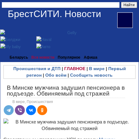
БрестСИТИ. Новости
Беларусь
Все новости
Популярное
Афиша
Происшествия и ДТП
|
ГЛАВНОЕ
|
В мире
|
Первый
регион
|
Обо всём
|
Сообщить новость
В Минске мужчина задушил пенсионера в
подъезде. Обвиняемый под стражей
В мире
,
Происшествия