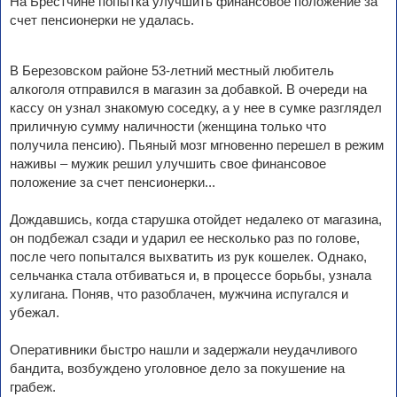
На Брестчине попытка улучшить финансовое положение за
счет пенсионерки не удалась.
В Березовском районе 53-летний местный любитель
алкоголя отправился в магазин за добавкой. В очереди на
кассу он узнал знакомую соседку, а у нее в сумке разглядел
приличную сумму наличности (женщина только что
получила пенсию). Пьяный мозг мгновенно перешел в режим
наживы – мужик решил улучшить свое финансовое
положение за счет пенсионерки...
Дождавшись, когда старушка отойдет недалеко от магазина,
он подбежал сзади и ударил ее несколько раз по голове,
после чего попытался выхватить из рук кошелек. Однако,
сельчанка стала отбиваться и, в процессе борьбы, узнала
хулигана. Поняв, что разоблачен, мужчина испугался и
убежал.
Оперативники быстро нашли и задержали неудачливого
бандита, возбуждено уголовное дело за покушение на
грабеж.