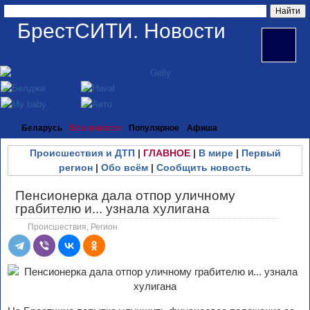
БрестСИТИ. Новости
Беларусь
Все новости
Популярное
Афиша
Происшествия и ДТП
|
ГЛАВНОЕ
|
В мире
|
Первый
регион
|
Обо всём
|
Сообщить новость
Пенсионерка дала отпор уличному
грабителю и... узнала хулигана
Происшествия
,
Регион