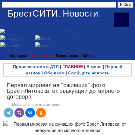
БрестСИТИ. Новости
Беларусь
Все новости
Популярное
Афиша
Происшествия и ДТП
|
ГЛАВНОЕ
|
В мире
|
Первый
регион
|
Обо всём
|
Сообщить новость
Первая мировая на "оживших" фото
Брест-Литовска: от эвакуации до мирного
договора
Мобильная связь и интернет