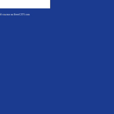
мой ссылки на BrestCITY.com