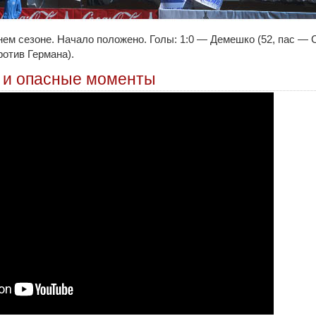
ем сезоне. Начало положено. Голы: 1:0 — Демешко (52, пас — 
ротив Германа).
 и опасные моменты