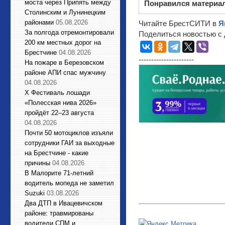
моста через Припять между
Понравился материа
Столинским и Лунинецким
районами
05.08.2026
Читайте БрестСИТИ в
Я
За полгода отремонтировали
Поделиться новостью с 
200 км местных дорог на
Брестчине
04.08.2026
----------------------
На пожаре в Березовском
районе АПИ спас мужчину
04.08.2026
X Фестиваль лошади
«Полесская нива 2026»
пройдёт 22–23 августа
04.08.2026
Почти 50 мотоциклов изъяли
сотрудники ГАИ за выходные
на Брестчине - какие
причины
04.08.2026
В Малорите 71-летний
водитель мопеда не заметил
Suzuki
03.08.2026
Два ДТП в Ивацевичском
районе: травмированы
водители СПМ и