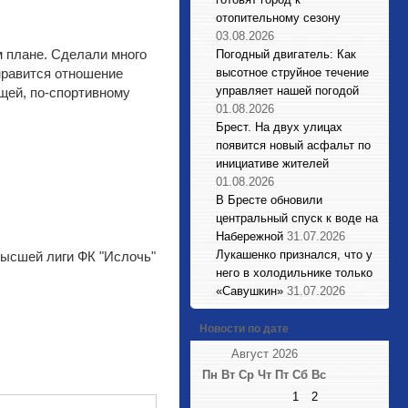
отопительному сезону
03.08.2026
м плане. Сделали много
Погодный двигатель: Как
 нравится отношение
высотное струйное течение
управляет нашей погодой
ющей, по-спортивному
01.08.2026
Брест. На двух улицах
появится новый асфальт по
инициативе жителей
01.08.2026
В Бресте обновили
центральный спуск к воде на
Набережной
31.07.2026
Лукашенко признался, что у
высшей лиги ФК "Ислочь"
него в холодильнике только
«Савушкин»
31.07.2026
Новости по дате
Август 2026
Пн
Вт
Ср
Чт
Пт
Сб
Вс
1
2