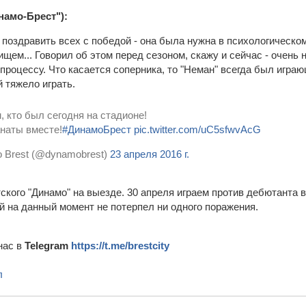
намо-Брест"):
 поздравить всех с победой - она была нужна в психологическо
ищем... Говорил об этом перед сезоном, скажу и сейчас - очень
процессу. Что касается соперника, то "Неман" всегда был игра
й тяжело играть.
, кто был сегодня на стадионе!
наты вместе!
#ДинамоБрест
pic.twitter.com/uC5sfwvAcG
 Brest (@dynamobrest)
23 апреля 2016 г.
ского "Динамо" на выезде. 30 апреля играем против дебютанта 
ый на данный момент не потерпел ни одного поражения.
нас в
Telegram
https://t.me/brestcity
л