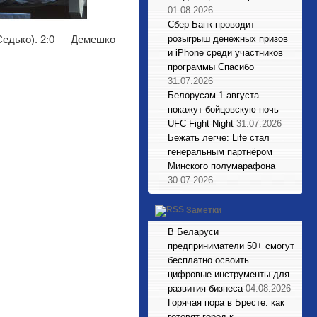
01.08.2026
Сбер Банк проводит
Седько). 2:0 — Демешко
розыгрыш денежных призов
и iPhone среди участников
программы Спасибо
31.07.2026
Белорусам 1 августа
покажут бойцовскую ночь
UFC Fight Night
31.07.2026
Бежать легче: Life стал
генеральным партнёром
Минского полумарафона
30.07.2026
Заметки
В Беларуси
предприниматели 50+ смогут
бесплатно освоить
цифровые инструменты для
развития бизнеса
04.08.2026
Горячая пора в Бресте: как
готовят город к