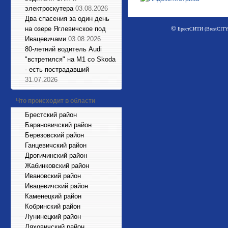
электроскутера
03.08.2026
Два спасения за один день
©
на озере Яглевичское под
БрестСИТИ (BrestCITY)
Ивацевичами
03.08.2026
80-летний водитель Audi
"встретился" на М1 со Skoda
- есть пострадавший
31.07.2026
Что происходит в области
Брестский район
Барановичский район
Березовский район
Ганцевичский район
Дрогичинский район
Жабинковский район
Ивановский район
Ивацевичский район
Каменецкий район
Кобринский район
Лунинецкий район
Ляховичский район