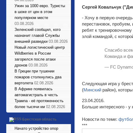
Ужин за 1000 евро. Туристы
Сергей Ковальчук ("Ди
в шоке от цен в этом
- Хочу в первую очередь
популярном месте
03.08.2026
перестановок, пробуем, 
Зеленский сообщил, кого
ребят к тренировочному 
назначит главой Службы
злой командой, с которо
внешней разведки
03.08.2026
Новый логистический центр
Спасибо всем
Wildberries в России
Команда и фа
загорелся после атаки
дронов
03.08.2026
— FC Dynamo
В Греции при тушении
пожаров столкнулись два
вертолета
02.08.2026
Следующая игра у брест
В Африке появилась
(
Минский
район), котор
автомагистраль в честь
23.04.2016.
Трампа - её протяженность
Больше интересного - у 
более тысячи км
02.08.2026
Новости по теме:
футбо
Брестская область
***
Начато устройство опор