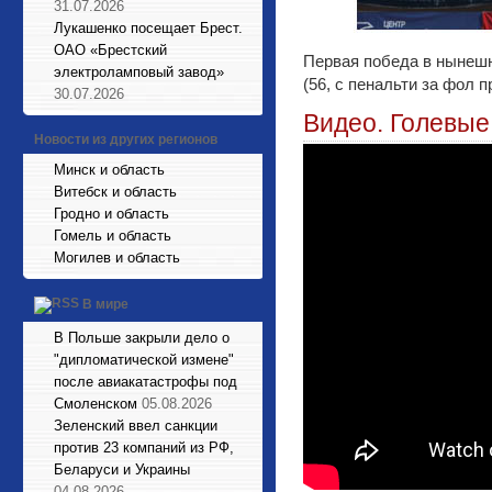
31.07.2026
Лукашенко посещает Брест.
ОАО «Брестский
Первая победа в нынешн
электроламповый завод»
(56, с пенальти за фол п
30.07.2026
Видео. Голевые
Новости из других регионов
Минск и область
Витебск и область
Гродно и область
Гомель и область
Могилев и область
В мире
В Польше закрыли дело о
"дипломатической измене"
после авиакатастрофы под
Смоленском
05.08.2026
Зеленский ввел санкции
против 23 компаний из РФ,
Беларуси и Украины
04.08.2026