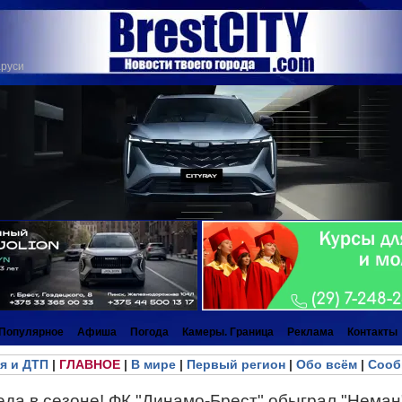
аруси
Популярное
Афиша
Погода
Камеры. Граница
Реклама
Контакты
я и ДТП
|
ГЛАВНОЕ
|
В мире
|
Первый регион
|
Обо всём
|
Сооб
да в сезоне! ФК "Динамо-Брест" обыграл "Неман"