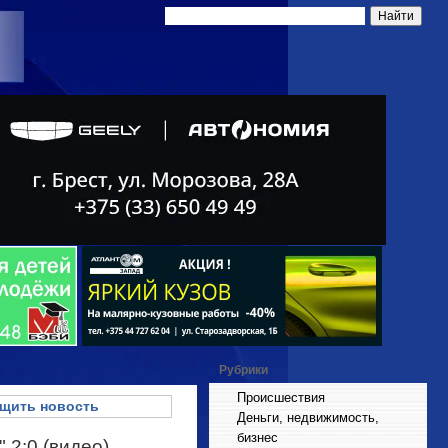
Рубрики
Происшествия
щить новость
Деньги, недвижимость,
бизнес
 2:0 (видео)