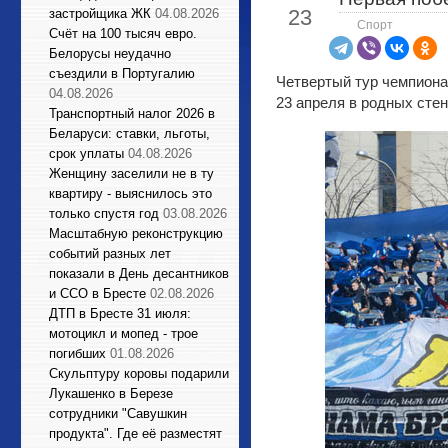
23
застройщика ЖК
04.08.2026
Спорт
Счёт на 100 тысяч евро.
Белорусы неудачно
съездили в Португалию
Четвертый тур чемпиона
04.08.2026
23 апреля в родных стен
Транспортный налог 2026 в
Беларуси: ставки, льготы,
срок уплаты
04.08.2026
Женщину заселили не в ту
квартиру - выяснилось это
только спустя год
03.08.2026
Масштабную реконструкцию
событий разных лет
показали в День десантников
и ССО в Бресте
02.08.2026
ДТП в Бресте 31 июля:
мотоцикл и мопед - трое
погибших
01.08.2026
Cкульптуру коровы подарили
Лукашенко в Березе
сотрудники "Савушкин
продукта". Где её разместят