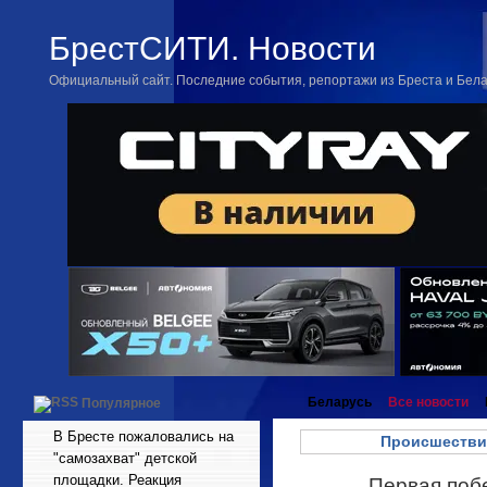
БрестСИТИ. Новости
Официальный сайт. Последние события, репортажи из Бреста и Бел
Беларусь
Все новости
Популярное
В Бресте пожаловались на
Происшестви
"самозахват" детской
площадки. Реакция
Первая побе
Апр