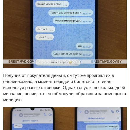
Получив от покупателя деньги, он тут же проиграл их в
онлайн-казино, а момент передачи билетов оттягивал,
используя разные отговорки. Однако спустя несколько дней
минчанин, поняв, что его обманули, обратился за помощью в
милицию.