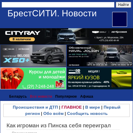
БрестСИТИ. Новости
Беларусь
Все новости
Популярное
Афиша
Происшествия и ДТП
|
ГЛАВНОЕ
|
В мире
|
Первый
регион
|
Обо всём
|
Сообщить новость
Как игроман из Пинска себя переиграл