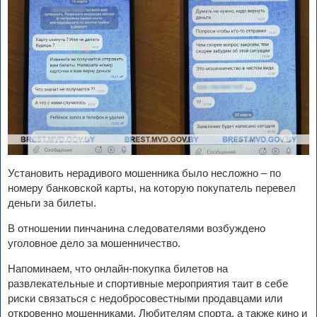
Установить нерадивого мошенника было несложно – по
номеру банковской карты, на которую покупатель перевел
деньги за билеты.
В отношении пинчанина следователями возбуждено
уголовное дело за мошенничество.
Напоминаем, что онлайн-покупка билетов на
развлекательные и спортивные мероприятия таит в себе
риски связаться с недобросовестными продавцами или
откровенно мошенниками. Любителям спорта, а также кино и