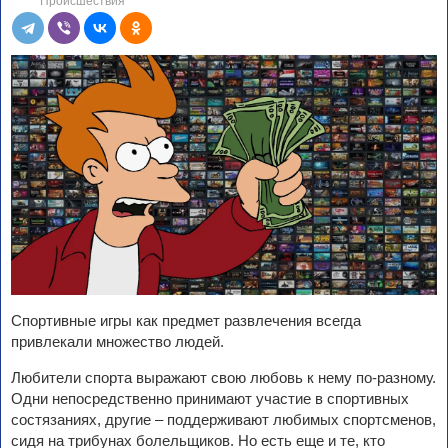
Происшествия
Спортивные игры как предмет развлечения всегда
привлекали множество людей.
Любители спорта выражают свою любовь к нему по-разному.
Одни непосредственно принимают участие в спортивных
состязаниях, другие – поддерживают любимых спортсменов,
сидя на трибунах болельщиков. Но есть еще и те, кто