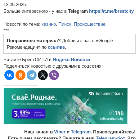
13.05.2025.
Больше интересного - у нас в
Telegram
https://t.me/brestcity
Новости по теме:
казино
,
Пинск
,
Происшествие
***
Понравился материал?
Добавьте нас в «Google
Рекомендации» по
ссылке
.
Читайте БрестСИТИ в
Яндекс.Новости
Поделиться новостью с друзьями в соцсетях:
----------------------
Наш канал в
Viber
и
Telegram
. Присоединяйтесь!
Есть о чем рассказать? Пишите в наш
Telegram-бот
. Это