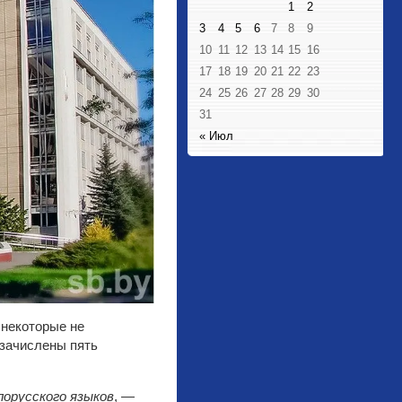
1
2
3
4
5
6
7
8
9
10
11
12
13
14
15
16
17
18
19
20
21
22
23
24
25
26
27
28
29
30
31
« Июл
 некоторые не
 зачислены пять
лорусского языков
, —