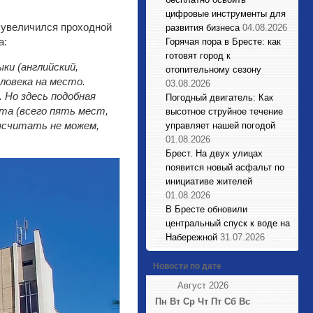
цифровые инструменты для
 увеличился проходной
развития бизнеса
04.08.2026
а:
Горячая пора в Бресте: как
готовят город к
ки (английский,
отопительному сезону
еловека на место.
03.08.2026
 Но здесь подобная
Погодный двигатель: Как
та (всего пять мест,
высотное струйное течение
высчитать не можем,
управляет нашей погодой
01.08.2026
Брест. На двух улицах
появится новый асфальт по
инициативе жителей
01.08.2026
В Бресте обновили
центральный спуск к воде на
Набережной
31.07.2026
Новости по дате
Август 2026
Пн
Вт
Ср
Чт
Пт
Сб
Вс