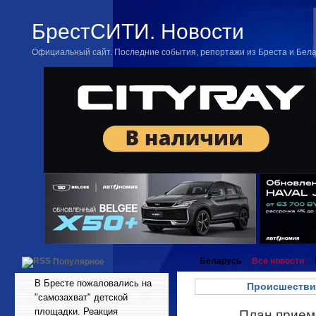
БрестСИТИ. Новости
Официальный сайт. Последние события, репортажи из Бреста и Бел
Беларусь
Все новости
Популярное
В Бресте пожаловались на
Происшестви
"самозахват" детской
площадки. Реакция
План прием
Авг