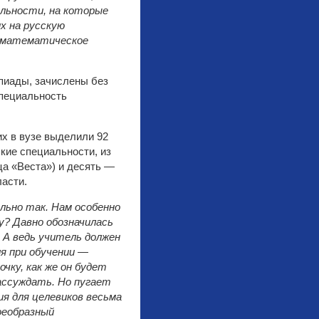
альности, на которые
х на русскую
о-математическое
пиады, зачислены без
специальность
их в вузе выделили 92
ские специальности, из
ца «Веста») и десять —
асти.
льно так. Нам особенно
у? Давно обозначилась
 А ведь учитель должен
я при обучении —
чку, как же он будет
ассуждать. Но пугает
я для целевиков весьма
оеобразный