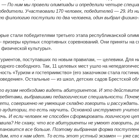
ч. —
По ним мы провели олимпиады и определили четыре специ
едители. Участвовали 170 человек, победителей — 29. Из ни
ую филологию поступили по два человека, один выбрал физик
орые стали победителями третьего этапа республиканской олим
— призеры крупных спортивных соревнований. Они приняты на 
 физической культуры».
туриентов, поступавших по новым правилам, — целевики. Для н
 одного свободного. Так, 11 целевых мест ушло на непедагогиче
ость «Туризм и гостеприимство» (его заказчиком стала гостини
оведение». Остальные — из школ, детских садов Брестской обл
что вузам необходимо видеть абитуриентов. И это действите
 ребятами, выбравшими педагогические специальности. Почем
ети, совершенно не умеющие складно говорить и рассуждать.
 аудитории, то есть научить. Основной инструмент учител
ечь. И если человек не способен сформировать логическую цепо
авила? Не скажу, что все абитуриенты не умеют говорить, р
тановится все больше. Поэтому выбранная форма поступлени
идим, кто к нам идет. То есть этот устный экзамен — уже св