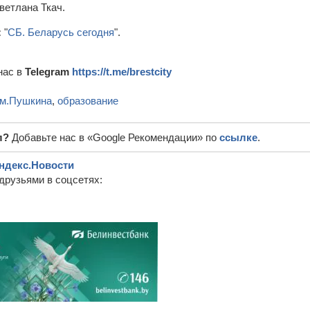
ветлана Ткач.
:
"
СБ. Беларусь сегодня
".
нас в
Telegram
https://t.me/brestcity
им.Пушкина
,
образование
л?
Добавьте нас в «Google Рекомендации» по
ссылке
.
ндекс.Новости
друзьями в соцсетях: