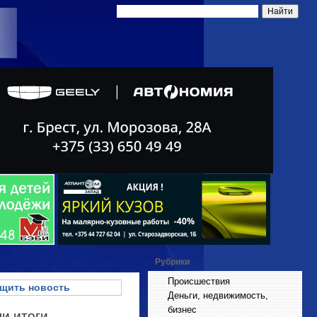
Рубрики
Происшествия
щить новость
Деньги, недвижимость,
бизнес
и итоги