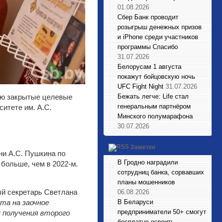
01.08.2026
Сбер Банк проводит
розыгрыш денежных призов
и iPhone среди участников
программы Спасибо
31.07.2026
Белорусам 1 августа
покажут бойцовскую ночь
UFC Fight Night
31.07.2026
тью закрытые целевые
Бежать легче: Life стал
генеральным партнёром
итете им. А.С.
Минского полумарафона
30.07.2026
Заметки
ни А.С. Пушкина по
В Гродно наградили
больше, чем в 2022-м.
сотрудниц банка, сорвавших
планы мошенников
ый секретарь Светлана
06.08.2026
ста на заочное
В Беларуси
предприниматели 50+ смогут
 получения второго
бесплатно освоить