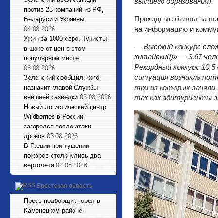
высшего образования).
против 23 компаний из РФ,
Проходные баллы на все
Беларуси и Украины
на информацию и коммун
04.08.2026
Ужин за 1000 евро. Туристы
—
Высокий конкурс сло
в шоке от цен в этом
китайский)» — 3,67 чел
популярном месте
Рекордный конкурс 10,5
03.08.2026
ситуация возникла пот
Зеленский сообщил, кого
три из которых заняли 
назначит главой Службы
внешней разведки
03.08.2026
так как абитуриенты з
Новый логистический центр
Wildberries в России
загорелся после атаки
дронов
03.08.2026
В Греции при тушении
пожаров столкнулись два
вертолета
02.08.2026
Брестская область
Пресс-подборщик горел в
Каменецком районе