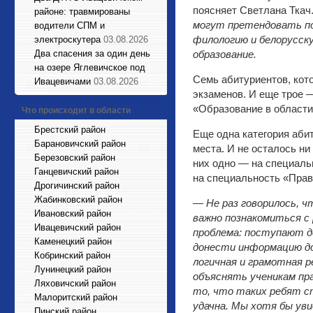
поясняет Светлана Тка
районе: травмированы
могут претендовать поб
водители СПМ и
филологию и белорусск
электроскутера
03.08.2026
Два спасения за один день
образование.
на озере Яглевичское под
Семь абитуриентов, кот
Ивацевичами
03.08.2026
экзаменов. И еще трое 
«Образование в области
Что происходит в области
Брестский район
Еще одна категория аби
Барановичский район
места. И не осталось ни
Березовский район
них одно — на специальн
Ганцевичский район
на специальность «Прав
Дрогичинский район
Жабинковский район
—
Не раз говорилось, 
Ивановский район
важно познакомиться с
Ивацевичский район
проблема: поступают д
Каменецкий район
донести информацию до
Кобринский район
логичная и грамотная р
Лунинецкий район
объяснять ученикам пр
Ляховичский район
то, что таких ребят с
Малоритский район
удачна. Мы хотя бы ув
Пинский район