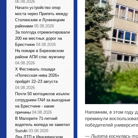
06.08.2026
Начато устройство опор
моста через Припять между
Столинским и Лунинецким
районами
05.08.2026
За полгода отремонтировали
200 км местных дорог на
Брестчине
04.08.2026
На пожаре в Березовском
районе АПИ спас мужчину
04.08.2026
X Фестиваль лошади
«Полесская нива 2026»
пройдёт 22–23 августа
04.08.2026
Почти 50 мотоциклов изъяли
сотрудники ГАИ за выходные
на Брестчине - какие
Напомним, в этом году 
причины
04.08.2026
преминули воспользоват
В Малорите 71-летний
водитель мопеда не заметил
победителей университе
Suzuki
03.08.2026
—
Льгота коснулась то
Два ДТП в Ивацевичском