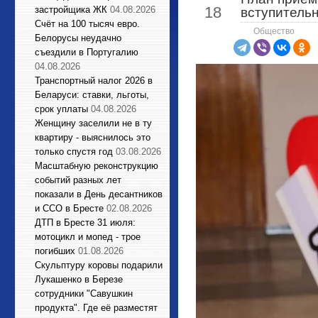
18
застройщика ЖК
04.08.2026
вступитель
Счёт на 100 тысяч евро.
Общество
Белорусы неудачно
съездили в Португалию
04.08.2026
Транспортный налог 2026 в
Беларуси: ставки, льготы,
срок уплаты
04.08.2026
Женщину заселили не в ту
квартиру - выяснилось это
только спустя год
03.08.2026
Масштабную реконструкцию
событий разных лет
показали в День десантников
и ССО в Бресте
02.08.2026
ДТП в Бресте 31 июля:
мотоцикл и мопед - трое
погибших
01.08.2026
Cкульптуру коровы подарили
Лукашенко в Березе
сотрудники "Савушкин
продукта". Где её разместят