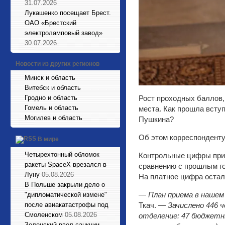
31.07.2026
Лукашенко посещает Брест.
ОАО «Брестский
электроламповый завод»
30.07.2026
Новости из других регионов
Минск и область
Витебск и область
Гродно и область
Рост проходных баллов,
Гомель и область
места. Как прошла вступ
Могилев и область
Пушкина?
Об этом корреспонденту
В мире
Четырехтонный обломок
Контрольные цифры прие
ракеты SpaceX врезался в
сравнению с прошлым го
Луну
05.08.2026
На платное цифра остал
В Польше закрыли дело о
—
План приема в нашем
"дипломатической измене"
после авиакатастрофы под
Ткач. —
Зачислено 446 ч
Смоленском
05.08.2026
отделение: 47 бюджетн
Зеленский ввел санкции