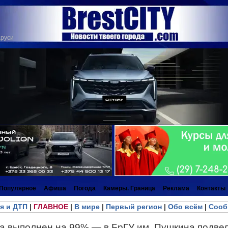
аруси
Популярное
Афиша
Погода
Камеры. Граница
Реклама
Контакты
я и ДТП
|
ГЛАВНОЕ
|
В мире
|
Первый регион
|
Обо всём
|
Сооб
а выполнен на 99% — в БрГУ им. Пушкина подвел