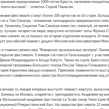
крываем празднование 1000-летия Бреста, начинаем концертн
, взята высокая", - отметил Сергей Панасюк.
иками фестиваля станут более 200 артистов из 10 стран. Больш
сле и Том Синатра - племянник легендарного американского певц
а. Уроженец Сицилии Том Синатра известен, пожалуй, не менее
ку лучших гитаристов мира, виртуозно исполняет хиты Фрэнка С
лика сможет их услышать во втором отделении концерта 10 янв
ует российский пианист, доцент Московской консерватории Мих
 и главного режиссера "Январских музыкальных вечеров" Лили
ткрытие фестиваля. 9 января состоится Гала-концерт с участие
в Джани Монджардино и Альдо Капуто. Также на сцену Брестског
перной программы Большого театра России Тамуна Гочашвили (
ктория Каркачева (меццо-сопрано). Приезжие знаменитости выст
ческого симфонического оркестра Белтелерадиокомпании под у
 вечере 11 января впервые выступят пианист-виртуоз, выпускн
 Бенишу из Монако, кларнетист, преподаватель Академии музы
к Музыкальной академии при театре La Scala тенор Чжан Цзин В
диционный Рождественский бал. На закрытии фестиваля 12 янв