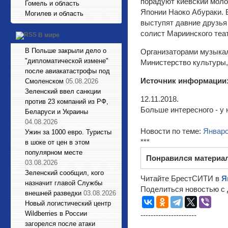
порадуют киевский моло
Гомель и область
Японии Наоко Абураки. 
Могилев и область
выступят давние друзья
солист Мариинского теат
В мире
В Польше закрыли дело о
Организаторами музыкал
"дипломатической измене"
Министерство культуры,
после авиакатастрофы под
Источник информации
Смоленском
05.08.2026
Зеленский ввел санкции
12.11.2018.
против 23 компаний из РФ,
Больше интересного - у 
Беларуси и Украины
04.08.2026
Новости по теме:
Январс
Ужин за 1000 евро. Туристы
***
в шоке от цен в этом
популярном месте
Понравился материа
03.08.2026
Зеленский сообщил, кого
Читайте БрестСИТИ в
Я
назначит главой Службы
Поделиться новостью с 
внешней разведки
03.08.2026
Новый логистический центр
Wildberries в России
----------------------
загорелся после атаки