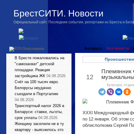
БрестСИТИ. Новости
Официальный сайт. Последние события, репортажи из Бреста и Бел
Беларусь
Все новости
Популярное
В Бресте пожаловались на
Происшестви
"самозахват" детской
площадки. Реакция
Племянник 
Ноя
12
застройщика ЖК
04.08.2026
музыкальны
Счёт на 100 тысяч евро.
Культура, отдых
Белорусы неудачно
съездили в Португалию
04.08.2026
Транспортный налог 2026 в
Беларуси: ставки, льготы,
XXXI Международный фес
срок уплаты
04.08.2026
по 12 января. Об этом 
Женщину заселили не в ту
облисполкома Сергей П
квартиру - выяснилось это