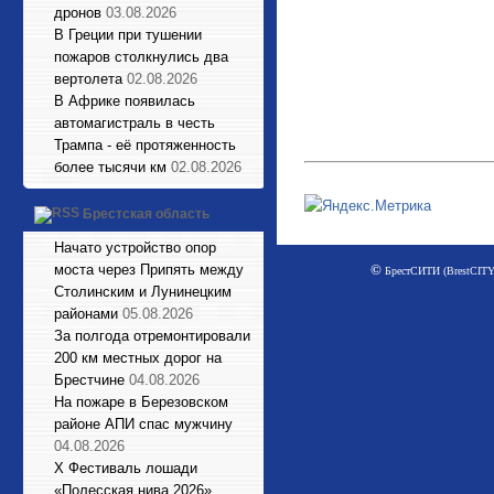
дронов
03.08.2026
В Греции при тушении
пожаров столкнулись два
вертолета
02.08.2026
В Африке появилась
автомагистраль в честь
Трампа - её протяженность
более тысячи км
02.08.2026
Брестская область
Начато устройство опор
©
моста через Припять между
БрестСИТИ (BrestCITY)
Столинским и Лунинецким
районами
05.08.2026
За полгода отремонтировали
200 км местных дорог на
Брестчине
04.08.2026
На пожаре в Березовском
районе АПИ спас мужчину
04.08.2026
X Фестиваль лошади
«Полесская нива 2026»