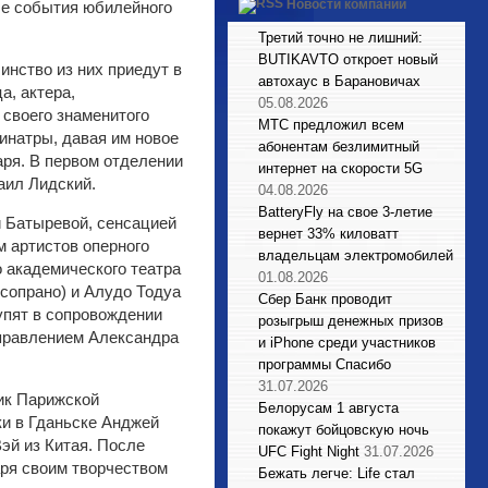
Новости компаний
ые события юбилейного
Третий точно не лишний:
BUTIKAVTO откроет новый
инство из них приедут в
автохаус в Барановичах
а, актера,
05.08.2026
 своего знаменитого
МТС предложил всем
инатры, давая им новое
абонентам безлимитный
аря. В первом отделении
интернет на скорости 5G
аил Лидский.
04.08.2026
BatteryFly на свое 3-летие
и Батыревой, сенсацией
вернет 33% киловатт
м артистов оперного
владельцам электромобилей
о академического театра
01.08.2026
сопрано) и Алудо Тодуа
Сбер Банк проводит
упят в сопровождении
розыгрыш денежных призов
правлением Александра
и iPhone среди участников
программы Спасибо
31.07.2026
ик Парижской
Белорусам 1 августа
ки в Гданьске Анджей
покажут бойцовскую ночь
эй из Китая. После
UFC Fight Night
31.07.2026
аря своим творчеством
Бежать легче: Life стал