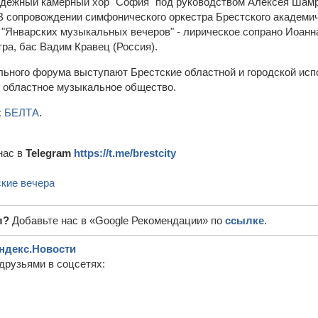
дежный камерный хор "София" под руководством Алексея Шамри
В сопровождении симфонического оркестра Брестского академи
 "Январских музыкальных вечеров" - лирическое сопрано Иоанн
ра, бас Вадим Кравец (Россия).
ьного форума выступают Брестские областной и городской ис
 областное музыкальное общество.
:
БЕЛТА
.
нас в
Telegram
https://t.me/brestcity
кие вечера
л?
Добавьте нас в «Google Рекомендации» по
ссылке
.
ндекс.Новости
друзьями в соцсетях: