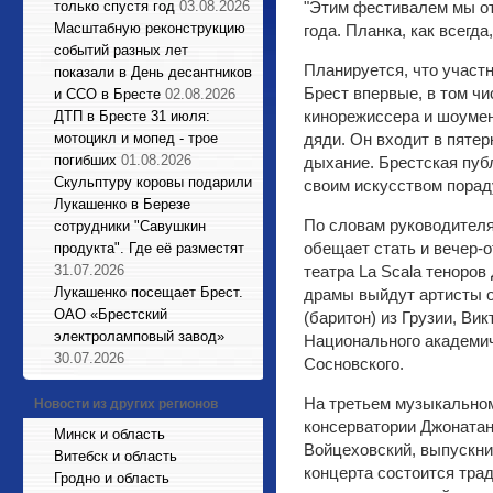
только спустя год
03.08.2026
"Этим фестивалем мы от
Масштабную реконструкцию
года. Планка, как всегда
событий разных лет
Планируется, что участн
показали в День десантников
Брест впервые, в том чи
и ССО в Бресте
02.08.2026
кинорежиссера и шоумен
ДТП в Бресте 31 июля:
мотоцикл и мопед - трое
дяди. Он входит в пятер
погибших
01.08.2026
дыхание. Брестская пуб
Cкульптуру коровы подарили
своим искусством порад
Лукашенко в Березе
По словам руководителя
сотрудники "Савушкин
обещает стать и вечер-о
продукта". Где её разместят
31.07.2026
театра La Scala теноро
Лукашенко посещает Брест.
драмы выйдут артисты о
ОАО «Брестский
(баритон) из Грузии, Ви
электроламповый завод»
Национального академи
30.07.2026
Сосновского.
На третьем музыкальном
Новости из других регионов
консерватории Джонатан
Минск и область
Войцеховский, выпускни
Витебск и область
концерта состоится тра
Гродно и область