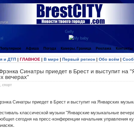
аруси
Популярное
Афиша
Погода
Камеры. Граница
Реклама
Контакты
я и ДТП
|
ГЛАВНОЕ
|
В мире
|
Первый регион
|
Обо всём
|
Сооб
Фрэнка Синатры приедет в Брест и выступит на "
х вечерах"
, спорт
тиваль классической музыки "Январские музыкальные вечера"
сообщил сегодня на пресс-конференции начальник управления к
анасюк.