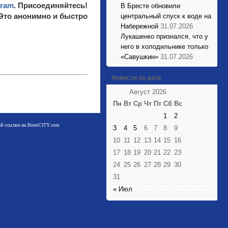
gram
. Присоединяйтесь!
В Бресте обновили
 Это анонимно и быстро
центральный спуск к воде на
Набережной
31.07.2026
Лукашенко признался, что у
него в холодильнике только
«Савушкин»
31.07.2026
Новости по дате
Август 2026
Пн
Вт
Ср
Чт
Пт
Сб
Вс
1
2
мой ссылки на BrestCITY.com
3
4
5
6
7
8
9
10
11
12
13
14
15
16
17
18
19
20
21
22
23
24
25
26
27
28
29
30
31
« Июл