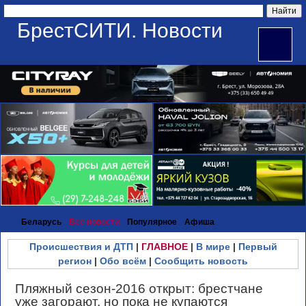
БрестСИТИ. Новости
Беларусь
Все новости
Популярное
Афиша
Происшествия и ДТП
|
ГЛАВНОЕ
|
В мире
|
Первый
регион
|
Обо всём
|
Сообщить новость
Пляжный сезон-2016 открыт: брестчане
уже загорают, но пока не купаются