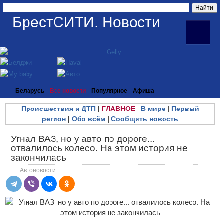
БрестСИТИ. Новости
Беларусь
Все новости
Популярное
Афиша
Происшествия и ДТП
|
ГЛАВНОЕ
|
В мире
|
Первый
регион
|
Обо всём
|
Сообщить новость
Угнал ВАЗ, но у авто по дороге...
отвалилось колесо. На этом история не
закончилась
Автоновости