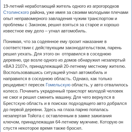
19-летний неработающий житель одного из агрогородков
Столинского
района, уже имея за своими молодыми плечами
опыт неправомерного завладения чужим транспортом и
проблемы с Законом, решил взяться за старое и хорошо
известное ему дело – угнал автомобиль.
Понимая, что за содеянное ему грозит наказание в
соответствии с действующим законодательством, парень
решил уехать. Для этого он отправился в соседнюю
деревню, где возле одного из домов обнаружил незапертый
«ВАЗ 2107», принадлежащий 20-летнему местному жителю.
Воспользовавшись ситуацией угнал автомобиль и
направился в соседнюю область. Однако, как только
рецидивист пересек
Гомельскую
область, у авто отвалилось
колесо. Починить украденный транспорт молодой человек
не смог и решил сменить машину. Для чего вернулся в
Брестскую область и в поисках подходящего авто добрался
до первой деревни. Здесь на глаза парню попалась
незапертая Тойота с оставленным в замке зажигания
ключом, принадлежащая 64-летнему мужчине. Которую он
спустя некоторое время также бросил.