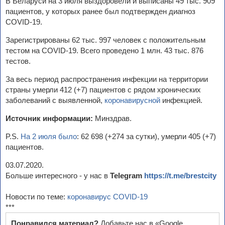
В Беларуси на 3 июля выздоровели и выписаны 49 тыс. 909
пациентов, у которых ранее был подтвержден диагноз
COVID-19.
Зарегистрированы 62 тыс. 997 человек с положительным
тестом на COVID-19. Всего проведено 1 млн. 43 тыс. 876
тестов.
За весь период распространения инфекции на территории
страны умерли 412 (+7) пациентов с рядом хронических
заболеваний с выявленной,
коронавирусной
инфекцией.
Источник информации:
Минздрав.
P.S.
На 2 июля было
: 62 698 (+274 за сутки), умерли 405 (+7)
пациентов.
03.07.2020.
Больше интересного - у нас в
Telegram
https://t.me/brestcity
Новости по теме:
коронавирус COVID-19
***
Понравился материал?
Добавьте нас в «Google