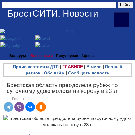
БрестСИТИ. Новости
Беларусь
Все новости
Популярное
Афиша
Происшествия и ДТП
|
ГЛАВНОЕ
|
В мире
|
Первый
регион
|
Обо всём
|
Сообщить новость
Брестская область преодолела рубеж по
суточному удою молока на корову в 23 л
Регион