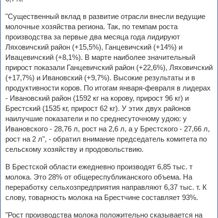
"Существенный вклад в развитие отрасли внесли ведущие
молочные хозяйства региона. Так, по темпам роста
производства за первые два месяца года лидируют
Ляховичский район (+15,5%), Ганцевичский (+14%) и
Ивацевичский (+8,1%). В марте наиболее значительный
прирост показали Ганцевичский район (+22,6%), Ляховичский
(+17,7%) и Ивановский (+9,7%). Высокие результаты и в
продуктивности коров. По итогам января-февраля в лидерах
- Ивановский район (1592 кг на корову, прирост 96 кг) и
Брестский (1535 кг, прирост 62 кг). У этих двух районов
наилучшие показатели и по среднесуточному удою: у
Ивановского - 28,76 л, рост на 2,6 л, а у Брестского - 27,66 л,
рост на 2 л", - обратил внимание председатель комитета по
сельскому хозяйству и продовольствию.
В Брестской области ежедневно производят 6,85 тыс. т
молока. Это 28% от общереспубликанского объема. На
переработку сельхозпредприятия направляют 6,37 тыс. т. К
слову, товарность молока на Брестчине составляет 93%.
"Рост производства молока положительно сказывается на