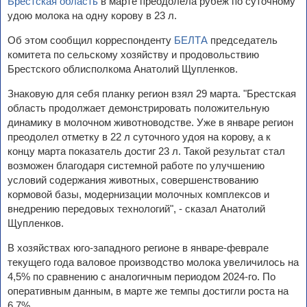
Брестская область
в марте преодолела рубеж по суточному
удою молока на одну корову в 23 л.
Об этом сообщил корреспонденту
БЕЛТА
председатель
комитета по сельскому хозяйству и продовольствию
Брестского облисполкома Анатолий Щупленков.
Знаковую для себя планку регион взял 29 марта. "Брестская
область продолжает демонстрировать положительную
динамику в молочном животноводстве. Уже в январе регион
преодолел отметку в 22 л суточного удоя на корову, а к
концу марта показатель достиг 23 л. Такой результат стал
возможен благодаря системной работе по улучшению
условий содержания животных, совершенствованию
кормовой базы, модернизации молочных комплексов и
внедрению передовых технологий", - сказал Анатолий
Щупленков.
В хозяйствах юго-западного регионе в январе-феврале
текущего года валовое производство молока увеличилось на
4,5% по сравнению с аналогичным периодом 2024-го. По
оперативным данным, в марте же темпы достигли роста на
6,7%.