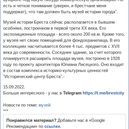
есть и четкое понимание (уверен, и брестчане меня
поддержат), что там должен быть музей истории города".
Музей истории Бреста сейчас располагается в бывшем
особняке, построенном в первой трети ХХ века. Его
экспозиционные площади - всего около 200 кв.м. Кроме того,
у музея нет своих помещений для фондохранилища. В его
коллекциях насчитывается более 4 тыс. предметов с XVII
века до современности. Соседнее здание, за счет которого
планируется расширить площади музея, построено в 1928
году по проекту архитектора Юлиана Лисецкого. Оно входит
в состав комплекса историко-культурных ценностей
"Исторический центр Бреста".-
15.09.2022.
Больше интересного - у нас в
Telegram
https://t.me/brestcity
Новости по теме:
музей
***
Понравился материал?
Добавьте нас в «Google
Рекомендации» по
ссылке
.