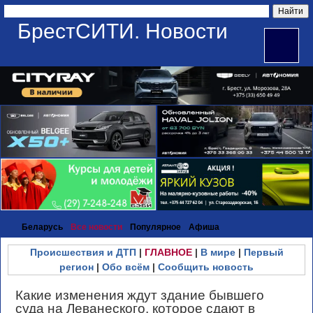
БрестСИТИ. Новости
Беларусь
Все новости
Популярное
Афиша
Происшествия и ДТП
|
ГЛАВНОЕ
|
В мире
|
Первый
регион
|
Обо всём
|
Сообщить новость
Какие изменения ждут здание бывшего
суда на Леванеского, которое сдают в