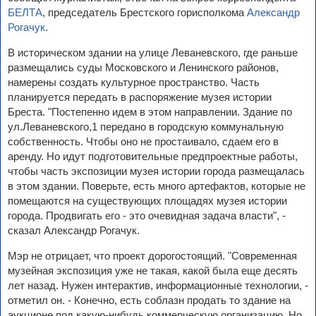
БЕЛТА
, председатель Брестского горисполкома
Александр
Рогачук
.
В историческом здании на улице Леваневского, где раньше
размещались суды Московского и Ленинского районов,
намерены создать культурное пространство. Часть
планируется передать в распоряжение музея истории
Бреста. "Постепенно идем в этом направлении. Здание по
ул.Леваневского,1 передано в городскую коммунальную
собственность. Чтобы оно не простаивало, сдаем его в
аренду. Но идут подготовительные предпроектные работы,
чтобы часть экспозиции музея истории города размещалась
в этом здании. Поверьте, есть много артефактов, которые не
помещаются на существующих площадях музея истории
города. Продвигать его - это очевидная задача власти", -
сказал Александр Рогачук.
Мэр не отрицает, что проект дорогостоящий. "Современная
музейная экспозиция уже не такая, какой была еще десять
лет назад. Нужен интерактив, информационные технологии, -
отметил он. - Конечно, есть соблазн продать то здание на
аукционе под какую-нибудь коммерческую организацию. Но