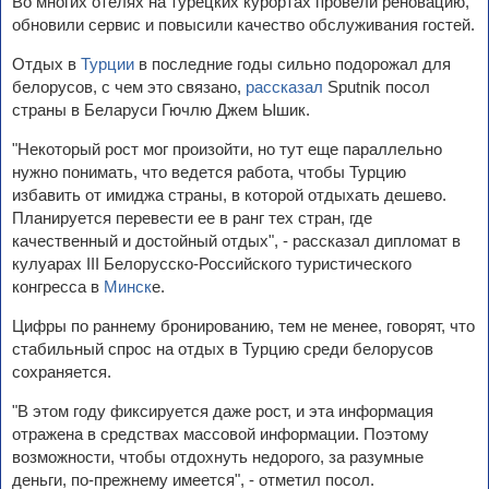
Во многих отелях на турецких курортах провели реновацию,
обновили сервис и повысили качество обслуживания гостей.
Отдых в
Турции
в последние годы сильно подорожал для
белорусов, с чем это связано,
рассказал
Sputnik посол
страны в Беларуси Гючлю Джем Ышик.
"Некоторый рост мог произойти, но тут еще параллельно
нужно понимать, что ведется работа, чтобы Турцию
избавить от имиджа страны, в которой отдыхать дешево.
Планируется перевести ее в ранг тех стран, где
качественный и достойный отдых", - рассказал дипломат в
кулуарах III Белорусско-Российского туристического
конгресса в
Минск
е.
Цифры по раннему бронированию, тем не менее, говорят, что
стабильный спрос на отдых в Турцию среди белорусов
сохраняется.
"В этом году фиксируется даже рост, и эта информация
отражена в средствах массовой информации. Поэтому
возможности, чтобы отдохнуть недорого, за разумные
деньги, по-прежнему имеется", - отметил посол.