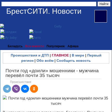
БрестСИТИ. Новости
Беларусь
Все новости
Популярное
Афиша
Происшествия и ДТП
|
ГЛАВНОЕ
|
В мире
|
Первый
регион
|
Обо всём
|
Сообщить новость
Почти год «доили» мошенники - мужчина
перевёл почти 35 тысяч
Происшествия