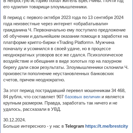
В непростую историю попал житель Брестчины. Почти год
его «доили» товарищи-злоумышленники.
В период с первого октября 2023 года по 13 сентября 2024
года неизвестные через интернет «обрабатывали»
гражданина Ч. Первоначально ему поступило предложение
об обучении и дальнейшем оказании помощи в заработке на
платформе крипто-биржи «Trading Platform». Мужчина
поначалу и усомнился в своей удаче, но в процессе
неоднократных уговоров все же сдался. Психологическое
воздействие и обещания в виде золотых гор на лазурном
берегу дали свои результаты. Злоумышленники склонили Ч.
произвести пополнение неустановленных банковских
счетов, причем неоднократно.
За этот период пострадавший перевел мошенникам 34 468,
84 рубля, что составляет 907
базовых величин
и является
крупным размером. Правда, заработать так ничего и не
удалось, рассказали в УВД.
30.12.2024.
Больше интересного - у нас в
Telegram
https://t.me/brestcity