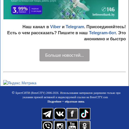
Наш канал в
Viber
и
Telegram
. Присоединяйтесь!
Есть о чем рассказать? Пишите в наш
Telegram-бот
. Это
анонимно и быстро
Больше новостей...
©
БрестСИТИ (BrestCITY) 2006-2026. Использование материалов разрешено только при
указании прямой активной и индексируемой ссылки на BrestCITY.com
Подробнее + обратная связь