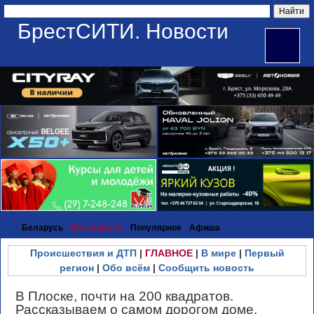
БрестСИТИ. Новости
Беларусь
Все новости
Популярное
Афиша
Происшествия и ДТП
|
ГЛАВНОЕ
|
В мире
|
Первый
регион
|
Обо всём
|
Сообщить новость
В Плоске, почти на 200 квадратов.
Рассказываем о самом дорогом доме,