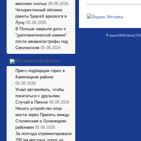
миллион злотых
06.08.2026
Четырехтонный обломок
ракеты SpaceX врезался в
Луну
05.08.2026
В Польше закрыли дело о
©
"дипломатической измене"
БрестСИТИ (BrestCITY)
после авиакатастрофы под
Смоленском
05.08.2026
Брестская область
Пресс-подборщик горел в
Каменецком районе
06.08.2026
Угнал автомобиль, чтобы
покататься с друзьями.
Случай в Пинске
06.08.2026
Начато устройство опор
моста через Припять между
Столинским и Лунинецким
районами
05.08.2026
За полгода отремонтировали
200 км местных дорог на