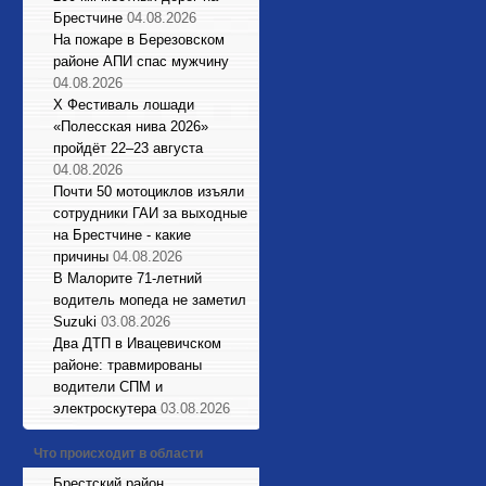
Брестчине
04.08.2026
На пожаре в Березовском
районе АПИ спас мужчину
04.08.2026
X Фестиваль лошади
«Полесская нива 2026»
пройдёт 22–23 августа
04.08.2026
Почти 50 мотоциклов изъяли
сотрудники ГАИ за выходные
на Брестчине - какие
причины
04.08.2026
В Малорите 71-летний
водитель мопеда не заметил
Suzuki
03.08.2026
Два ДТП в Ивацевичском
районе: травмированы
водители СПМ и
электроскутера
03.08.2026
Что происходит в области
Брестский район