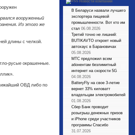
Новости компаний
В Беларуси назвали лучшего
экспортера пищевой
ворвался вооруженный
промышленности. Вот кто им
ранения. Из этого же
стал
06.08.2026
Третий точно не лишний:
BUTIKAVTO откроет новый
ней длины с челкой.
автохаус в Барановичах
05.08.2026
МТС предложил всем
ветло-русые окрашенные.
абонентам безлимитный
интернет на скорости 5G
аллик».
04.08.2026
BatteryFly на свое 3-летие
ближайший ОВД либо по
вернет 33% киловатт
владельцам электромобилей
01.08.2026
Сбер Банк проводит
розыгрыш денежных призов
и iPhone среди участников
программы Спасибо
31.07.2026