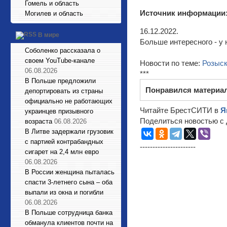
Гомель и область
Источник информации
Могилев и область
16.12.2022.
В мире
Больше интересного - у 
Соболенко рассказала о
своем YouTube-канале
Новости по теме:
Розыс
06.08.2026
***
В Польше предложили
Понравился материа
депортировать из страны
официально не работающих
Читайте БрестСИТИ в
Я
украинцев призывного
Поделиться новостью с 
возраста
06.08.2026
В Литве задержали грузовик
с партией контрабандных
----------------------
сигарет на 2,4 млн евро
06.08.2026
В России женщина пыталась
спасти 3-летнего сына – оба
выпали из окна и погибли
06.08.2026
В Польше сотрудница банка
обманула клиентов почти на