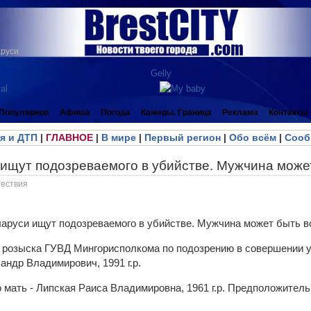
аруси
Популярное
Афиша
Погода
Камеры. Граница
Реклама
Контакты
я и ДТП
|
ГЛАВНОЕ
|
В мире
|
Первый регион
|
Обо всём
|
Сооб
 ищут подозреваемого в убийстве. Мужчина може
ествия
 розыска ГУВД Мингорисполкома по подозрению в совершении 
андр Владимирович, 1991 г.р.
 мать - Липская Раиса Владимировна, 1961 г.р. Предположител