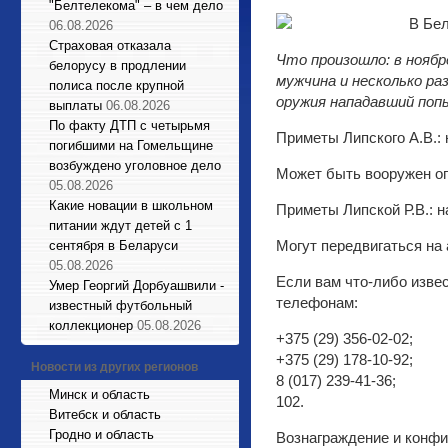
"Белтелекома" – в чем дело
06.08.2026
Страховая отказала
Что произошло: в ноябр
белорусу в продлении
мужчина и несколько ра
полиса после крупной
оружия нападавший поп
выплаты
06.08.2026
По факту ДТП с четырьмя
Приметы Липского А.В.: 
погибшими на Гомельщине
возбуждено уголовное дело
Может быть вооружен о
05.08.2026
Какие новации в школьном
Приметы Липской Р.В.: н
питании ждут детей с 1
Могут передвигаться на 
сентября в Беларуси
05.08.2026
Если вам что-либо изве
Умер Георгий Дорбуашвили -
телефонам:
известный футбольный
коллекционер
05.08.2026
+375 (29) 356-02-02;
+375 (29) 178-10-92;
Новости из других регионов
8 (017) 239-41-36;
Минск и область
102.
Витебск и область
Гродно и область
Вознаграждение и конфи