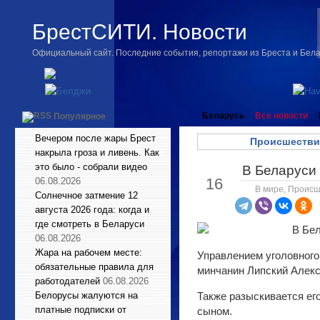
БрестСИТИ. Новости
Официальный сайт. Последние события, репортажи из Бреста и Бел
Беларусь
Все новости
Популярное
Вечером после жары Брест
Происшестви
накрыла гроза и ливень. Как
это было - собрали видео
В Беларуси
Дек
16
06.08.2026
В мире
,
Происш
Солнечное затмение 12
августа 2026 года: когда и
где смотреть в Беларуси
06.08.2026
Жара на рабочем месте:
Управлением уголовного
обязательные правила для
минчанин Липский Алекс
работодателей
06.08.2026
Белорусы жалуются на
Также разыскивается его
платные подписки от
сыном.