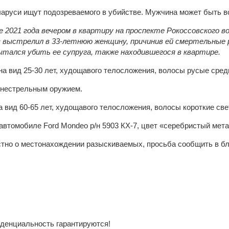
е 2021 года вечером в квартиру на проспекте Рокоссовского 
з выстрелил в 33-летнюю женщину, причинив ей смертельные 
ытался убить ее супруга, также находившегося в квартире.
на вид 25-30 лет, худощавого телосложения, волосы русые сред
гнестрельным оружием.
а вид 60-65 лет, худощавого телосложения, волосы короткие с
автомобиле Ford Mondeo р/н 5903 КХ-7, цвет «серебристый мет
стно о местонахождении разыскиваемых, просьба сообщить в 
денциальность гарантируются!