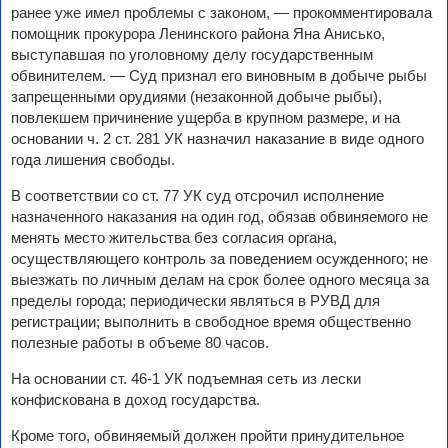
ранее уже имел проблемы с законом, — прокомментировала
помощник прокурора Ленинского района Яна Анисько,
выступавшая по уголовному делу государственным
обвинителем. — Суд признал его виновным в добыче рыбы
запрещенными орудиями (незаконной добыче рыбы),
повлекшем причинение ущерба в крупном размере, и на
основании ч. 2 ст. 281 УК назначил наказание в виде одного
года лишения свободы.
В соответствии со ст. 77 УК суд отсрочил исполнение
назначенного наказания на один год, обязав обвиняемого не
менять место жительства без согласия органа,
осуществляющего контроль за поведением осужденного; не
выезжать по личным делам на срок более одного месяца за
пределы города; периодически являться в РУВД для
регистрации; выполнить в свободное время общественно
полезные работы в объеме 80 часов.
На основании ст. 46-1 УК подъемная сеть из лески
конфискована в доход государства.
Кроме того, обвиняемый должен пройти принудительное