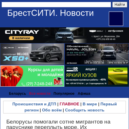
БрестСИТИ. Новости
Беларусь
Все новости
Популярное
Афиша
Происшествия и ДТП
|
ГЛАВНОЕ
|
В мире
|
Первый
регион
|
Обо всём
|
Сообщить новость
Белорусы помогали сотне мигрантов на
паруснике переплыть море. Их