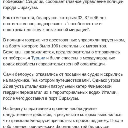
побережья Сицилии, сообщает главное управление полиции
города Сиракузы.
Как отмечается, белорусов, которым 32, 37 и 46 лет
соответственно, подозревают в "пособничестве и
подстрекательству к незаконной миграции".
В полиции говорят, что арестованные управляли парусником,
на борту которого было 106 нелегальных мигрантов.
Беженцы, как заявляется, предположительно отправились
от побережья
Турции
и были спасены в международных
водах кораблем неправительственной организации.
Сами белорусы отказались от посадки на судно и скрылись
на паруснике, "на котором путешествовали". Однако утром
22 августа итальянский патрульный катер Финансовой
гвардии перехватил их в территориальных водах Италии,
после чего доставил в порт Сиракузы.
На берегу оперативники провели необходимые
следственные действия, в результате которых выяснилось,
что граждане Беларуси причастны к произошедшему. После
соблюдения юридических формальностей белорусов