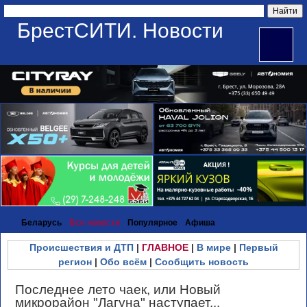
БрестСИТИ. Новости
Беларусь
Все новости
Популярное
Афиша
Происшествия и ДТП
|
ГЛАВНОЕ
|
В мире
|
Первый
регион
|
Обо всём
|
Сообщить новость
Последнее лето чаек, или Новый
микрорайон "Лагуна" наступает...