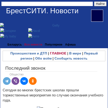
БрестСИТИ. Новости
Беларусь
Все новости
Популярное
Афиша
Происшествия и ДТП
|
ГЛАВНОЕ
|
В мире
|
Первый
регион
|
Обо всём
|
Сообщить новость
Последний звонок
Общество
Сегодня во многих брестских школах прошли
торжественные мероприятия по случаю окончания учебного
года.