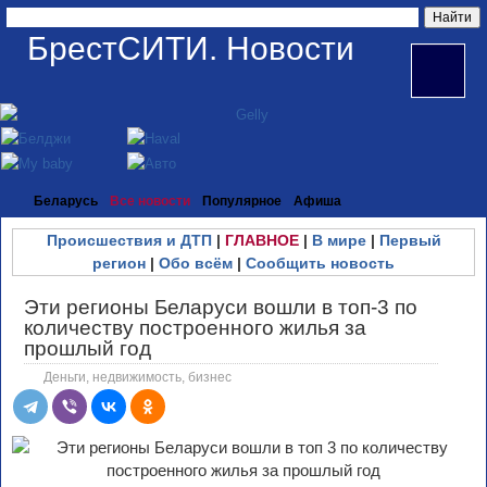
БрестСИТИ. Новости
Беларусь
Все новости
Популярное
Афиша
Происшествия и ДТП
|
ГЛАВНОЕ
|
В мире
|
Первый
регион
|
Обо всём
|
Сообщить новость
Эти регионы Беларуси вошли в топ-3 по
количеству построенного жилья за
прошлый год
Деньги, недвижимость, бизнес