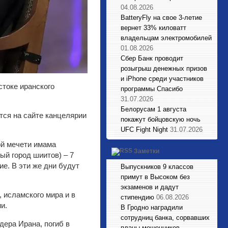
04.08.2026
BatteryFly на свое 3-летие
вернет 33% киловатт
владельцам электромобилей
01.08.2026
Сбер Банк проводит
розыгрыш денежных призов
и iPhone среди участников
токе иранского
программы Спасибо
31.07.2026
Белорусам 1 августа
тся на сайте канцелярии
покажут бойцовскую ночь
UFC Fight Night
31.07.2026
ой мечети имама
Заметки
ый город шиитов) – 7
е. В эти же дни будут
Выпускников 9 классов
примут в Высоком без
экзаменов и дадут
 исламского мира и в
стипендию
06.08.2026
и.
В Гродно наградили
сотрудниц банка, сорвавших
дера Ирана, погиб в
планы мошенников