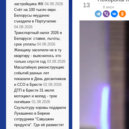
13
застройщика ЖК
04.08.2026
В мире
Счёт на 100 тысяч евро.
Белорусы неудачно
съездили в Португалию
04.08.2026
Транспортный налог 2026 в
Беларуси: ставки, льготы,
срок уплаты
04.08.2026
Женщину заселили не в ту
квартиру - выяснилось это
только спустя год
03.08.2026
Масштабную реконструкцию
событий разных лет
показали в День десантников
и ССО в Бресте
02.08.2026
ДТП в Бресте 31 июля:
мотоцикл и мопед - трое
погибших
01.08.2026
Cкульптуру коровы подарили
Лукашенко в Березе
сотрудники "Савушкин
продукта". Где её разместят