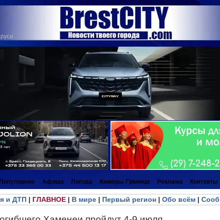
аруси
Популярное
Афиша
Погода
Камеры. Граница
Реклама
Контакты
я и ДТП
|
ГЛАВНОЕ
|
В мире
|
Первый регион
|
Обо всём
|
Сооб
огибшего Хаменеи пройдут 4-9 июля