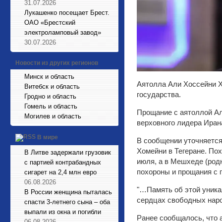
31.07.2026
Лукашенко посещает Брест.
ОАО «Брестский
электроламповый завод»
30.07.2026
Новости из других регионов
Минск и область
Аятолла Али Хоссейни Х
Витебск и область
государства.
Гродно и область
Гомель и область
Прощание с аятоллой Ал
Могилев и область
верховного лидера Иран
В мире
В сообщении уточняется
Хомейни в Тегеране. Пох
В Литве задержали грузовик
июля, а в Мешхеде (родн
с партией контрабандных
похороны и прощания с 
сигарет на 2,4 млн евро
06.08.2026
"…Память об этой уникал
В России женщина пыталась
сердцах свободных народ
спасти 3-летнего сына – оба
выпали из окна и погибли
Ранее сообщалось, что 
06.08.2026