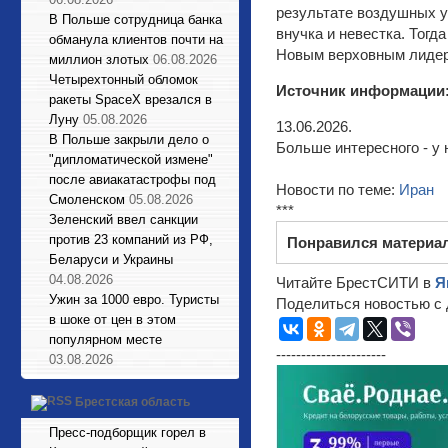
результате воздушных уд
В Польше сотрудница банка
внучка и невестка. Тогд
обманула клиентов почти на
Новым верховным лидер
миллион злотых
06.08.2026
Четырехтонный обломок
Источник информации
ракеты SpaceX врезался в
Луну
05.08.2026
13.06.2026.
В Польше закрыли дело о
Больше интересного - у 
"дипломатической измене"
после авиакатастрофы под
Новости по теме:
Иран
Смоленском
05.08.2026
***
Зеленский ввел санкции
против 23 компаний из РФ,
Понравился материа
Беларуси и Украины
04.08.2026
Читайте БрестСИТИ в
Я
Ужин за 1000 евро. Туристы
Поделиться новостью с 
в шоке от цен в этом
популярном месте
----------------------
03.08.2026
Брестская область
Пресс-подборщик горел в