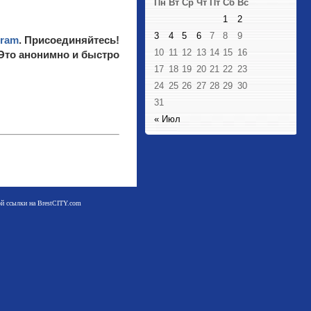
Пн
Вт
Ср
Чт
Пт
Сб
Вс
1
2
3
4
5
6
7
8
9
gram
. Присоединяйтесь!
10
11
12
13
14
15
16
 Это анонимно и быстро
17
18
19
20
21
22
23
24
25
26
27
28
29
30
31
« Июл
мой ссылки на BrestCITY.com