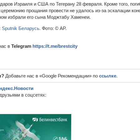
аров Израиля и США по Тегерану 28 февраля. Кроме того, погиб
а церемонию прощания провести не удалось из-за эскалации кон
ом избрали его сына Моджтабу Хаменеи.
:
Sputnik Беларусь.
Фото: © AP.
нас в
Telegram
https://t.me/brestcity
л?
Добавьте нас в «Google Рекомендации» по
ссылке
.
ндекс.Новости
друзьями в соцсетях: