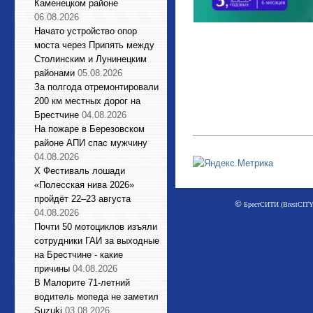
Каменецком районе
06.08.2026
Начато устройство опор
моста через Припять между
Столинским и Лунинецким
районами
05.08.2026
За полгода отремонтировали
200 км местных дорог на
Брестчине
04.08.2026
На пожаре в Березовском
районе АПИ спас мужчину
04.08.2026
X Фестиваль лошади
«Полесская нива 2026»
пройдёт 22–23 августа
©
БрестСИТИ (BrestCITY)
04.08.2026
Почти 50 мотоциклов изъяли
сотрудники ГАИ за выходные
на Брестчине - какие
причины
04.08.2026
В Малорите 71-летний
водитель мопеда не заметил
Suzuki
03.08.2026