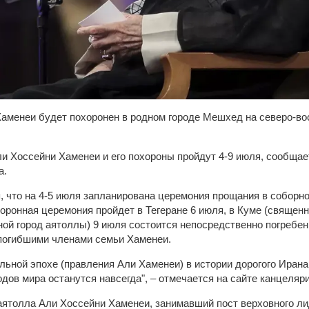
аменеи будет похоронен в родном городе Мешхед на северо-вос
и Хоссейни Хаменеи и его похороны пройдут 4-9 июля, сообщае
а.
, что на 4-5 июля запланирована церемония прощания в соборн
оронная церемония пройдет в Тегеране 6 июля, в Куме (священн
ой город аятоллы) 9 июля состоится непосредственно погребени
погибшими членами семьи Хаменеи.
ьной эпохе (правления Али Хаменеи) в истории дорогого Ирана,
ов мира останутся навсегда", – отмечается на сайте канцеляри
аятолла Али Хоссейни Хаменеи, занимавший пост верховного ли