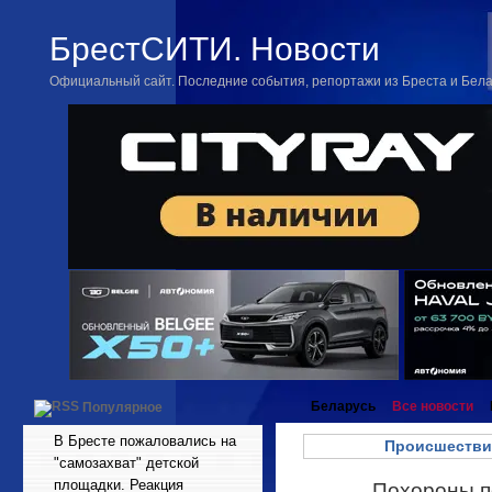
БрестСИТИ. Новости
Официальный сайт. Последние события, репортажи из Бреста и Бел
Беларусь
Все новости
Популярное
В Бресте пожаловались на
Происшестви
"самозахват" детской
площадки. Реакция
Похороны п
Июн