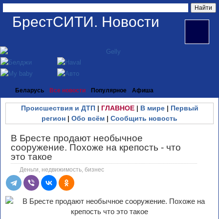
БрестСИТИ. Новости
Беларусь
Все новости
Популярное
Афиша
Происшествия и ДТП
|
ГЛАВНОЕ
|
В мире
|
Первый
регион
|
Обо всём
|
Сообщить новость
В Бресте продают необычное
сооружение. Похоже на крепость - что
это такое
Деньги, недвижимость, бизнес