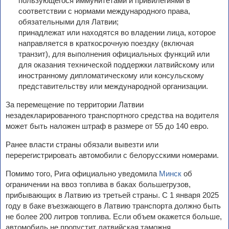
пользующегося иммунитетами и привилегиями в
соответствии с нормами международного права,
обязательными для Латвии;
️принадлежат или находятся во владении лица, которое
направляется в краткосрочную поездку (включая
транзит), для выполнения официальных функций или
для оказания технической поддержки латвийскому или
иностранному дипломатическому или консульскому
представительству или международной организации.
За перемещение по территории Латвии
незадекларированного транспортного средства на водителя
может быть наложен штраф в размере от 55 до 140 евро.
Ранее власти страны обязали вывезти или
перерегистрировать автомобили с белорусскими номерами.
Помимо того, Рига официально уведомила
Минск
об
ограничении на ввоз топлива в баках большегрузов,
прибывающих в Латвию из третьей страны. С 1 января 2025
году в баке въезжающего в Латвию транспорта должно быть
не более 200 литров топлива. Если объем окажется больше,
автомобиль не пропустит латвийская таможня.