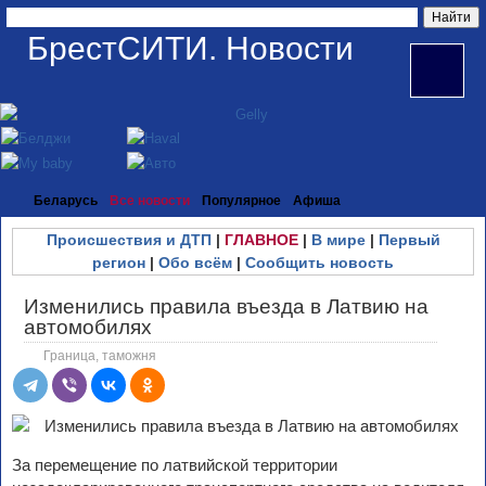
БрестСИТИ. Новости
Беларусь
Все новости
Популярное
Афиша
Происшествия и ДТП
|
ГЛАВНОЕ
|
В мире
|
Первый
регион
|
Обо всём
|
Сообщить новость
Изменились правила въезда в Латвию на
автомобилях
Граница, таможня
За перемещение по латвийской территории