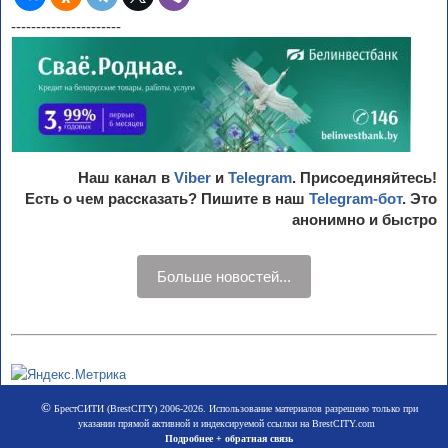
----------------------
Наш канал в
Viber
и
Telegram
. Присоединяйтесь!
Есть о чем рассказать? Пишите в наш
Telegram-бот
. Это
анонимно и быстро
Больше новостей...
©
БрестСИТИ (BrestCITY) 2006-2026. Использование материалов разрешено только при
указании прямой активной и индексируемой ссылки на BrestCITY.com
Подробнее + обратная связь