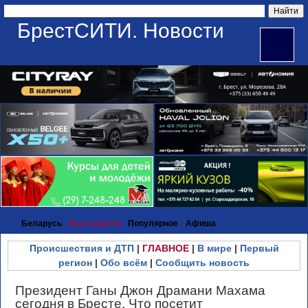
БрестСИТИ. Новости
Беларусь
Все новости
Популярное
Афиша
Происшествия и ДТП
|
ГЛАВНОЕ
|
В мире
|
Первый
регион
|
Обо всём
|
Сообщить новость
Президент Ганы Джон Драмани Махама
сегодня в Бресте. Что посетит