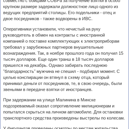
совместно с бойцами СОБРа за получение взятки в особо
крупном размере задержали должностное лицо одного из
ведущих предприятий столицы. Его подельники - отец и
двое посредников - также водворены в ИВС.
Оперативники установили, что нечистый на руку
руководитель в обмен на контракты с иностранной
компанией о поставке комплектующих к электроприборам
требовал у зарубежных партнеров внушительные
вознаграждения. Так, в ноябре прошлого года он получил 15
тысяч долларов. Еще один транш в 18 тысяч долларов
пришелся на декабрь. Однако забирать последнюю
"благодарность" мужчина не спешил - подбирал момент. С
целью конспирации он втянул в схему отца, который
принимал деньги от посредников, те, в свою очередь, были
звеньями в передаче взятки от иностранцев.
При задержании на улице Малинина в Минске
подозреваемый оказал сопротивление милиционерам и
попытался скрыться на личном автомобиле. Для остановки
транспортного средства произведены выстрелы по колесам.
У фигурантов проведены осмотры по местам жительства,