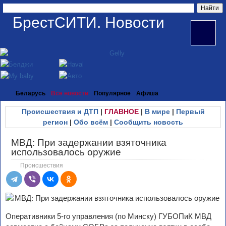
БрестСИТИ. Новости
Беларусь
Все новости
Популярное
Афиша
Происшествия и ДТП
|
ГЛАВНОЕ
|
В мире
|
Первый
регион
|
Обо всём
|
Сообщить новость
МВД: При задержании взяточника
использовалось оружие
Происшествия
Оперативники 5-го управления (по Минску) ГУБОПиК МВД