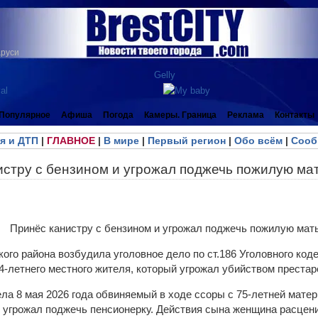
аруси
Популярное
Афиша
Погода
Камеры. Граница
Реклама
Контакты
я и ДТП
|
ГЛАВНОЕ
|
В мире
|
Первый регион
|
Обо всём
|
Сооб
истру с бензином и угрожал поджечь пожилую ма
ого района возбудила уголовное дело по ст.186 Уголовного код
4-летнего местного жителя, который угрожал убийством престар
ла 8 мая 2026 года обвиняемый в ходе ссоры с 75-летней матер
н угрожал поджечь пенсионерку. Действия сына женщина расцени