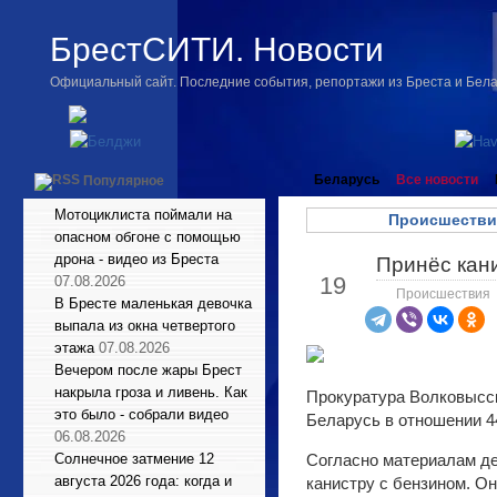
БрестСИТИ. Новости
Официальный сайт. Последние события, репортажи из Бреста и Бел
Беларусь
Все новости
Популярное
Мотоциклиста поймали на
Происшестви
опасном обгоне с помощью
дрона - видео из Бреста
Принёс кан
Май
19
07.08.2026
Происшествия
В Бресте маленькая девочка
выпала из окна четвертого
этажа
07.08.2026
Вечером после жары Брест
накрыла гроза и ливень. Как
Прокуратура Волковысск
это было - собрали видео
Беларусь в отношении 4
06.08.2026
Солнечное затмение 12
Согласно материалам де
августа 2026 года: когда и
канистру с бензином. О