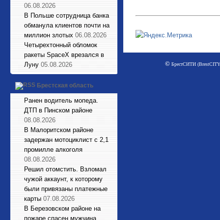
06.08.2026
В Польше сотрудница банка
обманула клиентов почти на
миллион злотых
06.08.2026
Четырехтонный обломок
ракеты SpaceX врезался в
©
Луну
05.08.2026
БрестСИТИ (BrestCITY)
Брестская область
Ранен водитель мопеда.
ДТП в Пинском районе
08.08.2026
В Малоритском районе
задержан мотоциклист с 2,1
промилле алкоголя
08.08.2026
Решил отомстить. Взломал
чужой аккаунт, к которому
были привязаны платежные
карты
07.08.2026
В Березовском районе на
пожаре спасен мужчина