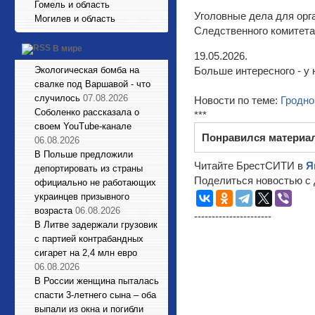
Гомель и область
Уголовные дела для орг
Могилев и область
Следственного комитет
В мире
19.05.2026.
Экологическая бомба на
Больше интересного - у 
свалке под Варшавой - что
случилось
07.08.2026
Новости по теме:
Гродно
Соболенко рассказала о
***
своем YouTube-канале
Понравился материа
06.08.2026
В Польше предложили
Читайте БрестСИТИ в
Я
депортировать из страны
Поделиться новостью с 
официально не работающих
украинцев призывного
возраста
06.08.2026
----------------------
В Литве задержали грузовик
с партией контрабандных
сигарет на 2,4 млн евро
06.08.2026
В России женщина пыталась
спасти 3-летнего сына – оба
выпали из окна и погибли