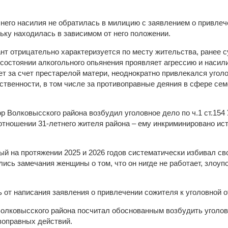
его насилия не обратилась в милицию с заявлением о привлеч
ьку находилась в зависимом от него положении.
ант отрицательно характеризуется по месту жительства, ранее 
состоянии алкогольного опьянения проявляет агрессию и насили
т за счет престарелой матери, неоднократно привлекался уголо
ственности, в том числе за противоправные деяния в сфере се
р Волковысского района возбудил уголовное дело по ч.1 ст.154
отношении 31-летнего жителя района – ему инкриминировано ис
й на протяжении 2025 и 2026 годов систематически избивал св
лись замечания женщины о том, что он нигде не работает, злоу
 от написания заявления о привлечении сожителя к уголовной о
Волковысского района посчитал обоснованным возбудить уголов
воправных действий.