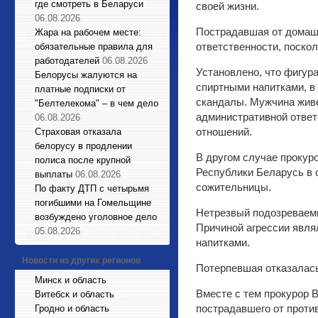
где смотреть в Беларуси
своей жизни.
06.08.2026
Пострадавшая от домашн
Жара на рабочем месте:
ответственности, поскол
обязательные правила для
работодателей
06.08.2026
Установлено, что фигур
Белорусы жалуются на
спиртными напитками, в 
платные подписки от
скандалы. Мужчина живе
"Белтелекома" – в чем дело
административной ответ
06.08.2026
отношений.
Страховая отказала
белорусу в продлении
В другом случае прокуро
полиса после крупной
Республики Беларусь в 
выплаты
06.08.2026
сожительницы.
По факту ДТП с четырьмя
погибшими на Гомельщине
Нетрезвый подозреваемы
возбуждено уголовное дело
Причиной агрессии явля
05.08.2026
напитками.
Новости из других регионов
Потерпевшая отказалась
Минск и область
Вместе с тем прокурор 
Витебск и область
пострадавшего от проти
Гродно и область