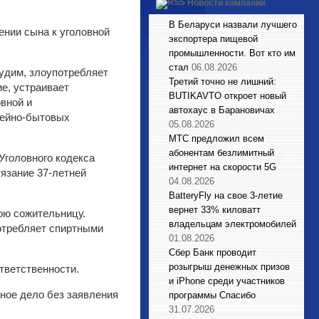
Новости компаний
В Беларуси назвали лучшего
ении сына к уголовной
экспортера пищевой
промышленности. Вот кто им
стал
06.08.2026
судим, злоупотребляет
Третий точно не лишний:
е, устраивает
BUTIKAVTO откроет новый
вной и
автохаус в Барановичах
мейно-бытовых
05.08.2026
МТС предложил всем
абонентам безлимитный
 Уголовного кодекса
интернет на скорости 5G
тязание 37-летней
04.08.2026
BatteryFly на свое 3-летие
вернет 33% киловатт
ою сожительницу.
владельцам электромобилей
потребляет спиртными
01.08.2026
Сбер Банк проводит
розыгрыш денежных призов
тветственности.
и iPhone среди участников
ное дело без заявления
программы Спасибо
31.07.2026