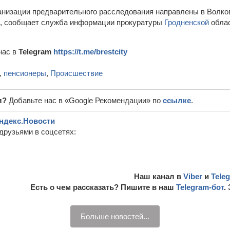
анизации предварительного расследования направлены в Волк
а, сообщает служба информации прокуратуры
Гродненской
обла
нас в
Telegram
https://t.me/brestcity
,
пенсионеры
,
Происшествие
л?
Добавьте нас в «Google Рекомендации» по
ссылке
.
ндекс.Новости
друзьями в соцсетях:
Наш канал в
Viber
и
Tele
Есть о чем рассказать? Пишите в наш
Telegram-бот
.
Больше новостей...