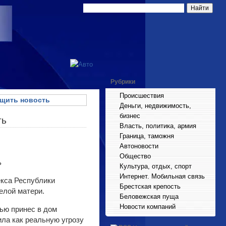
Рубрики
Происшествия
щить новость
Деньги, недвижимость,
бизнес
ть
Власть, политика, армия
Граница, таможня
Автоновости
Общество
Культура, отдых, спорт
Интернет. Мобильная связь
екса Республики
Брестская крепость
елой матери.
Беловежская пуща
Новости компаний
ью принес в дом
ла как реальную угрозу