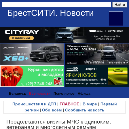
БрестСИТИ. Новости
Беларусь
Все новости
Популярное
Афиша
Происшествия и ДТП
|
ГЛАВНОЕ
|
В мире
|
Первый
регион
|
Обо всём
|
Сообщить новость
Продолжаются визиты МЧС к одиноким,
ветеранам и многодетным семьям