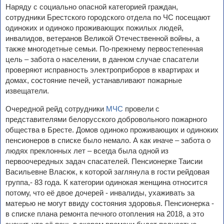
Наряду с социально опасной категорией граждан,
сотрудники Брестского городского отдела по ЧС посещают
одиноких и одиноко проживающих пожилых людей,
инвалидов, ветеранов Великой Отечественной войны, а
также многодетные семьи. По-прежнему первостепенная
цель – забота о населении, в данном случае спасатели
проверяют исправность электроприборов в квартирах и
домах, состояние печей, устанавливают пожарные
извещатели.
Очередной рейд сотрудники
МЧС
провели с
представителями белорусского добровольного пожарного
общества в Бресте. Домов одиноко проживающих и одиноких
пенсионеров в списке было немало. А как иначе – забота о
людях преклонных лет – всегда была одной из
первоочередных задач спасателей. Пенсионерке Таисии
Васильевне Власюк, к которой заглянула в гости рейдовая
группа,- 83 года. К категории одинокая женщина относится
потому, что её двое дочерей - инвалиды, ухаживать за
матерью не могут ввиду состояния здоровья. Пенсионерка -
в списке плана ремонта печного отопления на 2018, а это